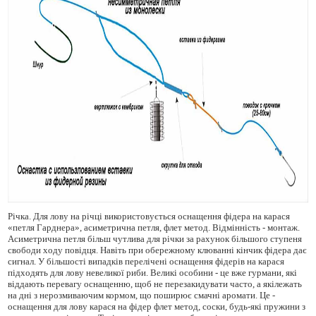
Річка. Для лову на річці використовується оснащення фідера на карася
«петля Гарднера», асиметрична петля, флет метод. Відмінність - монтаж.
Асиметрична петля більш чутлива для річки за рахунок більшого ступеня
свободи ходу повідця. Навіть при обережному клюванні кінчик фідера дає
сигнал. У більшості випадків перелічені оснащення фідерів на карася
підходять для лову невеликої риби. Великі особини - це вже гурмани, які
віддають перевагу оснащенню, щоб не перезакидувати часто, а якілежать
на дні з нерозмиваючим кормом, що поширює смачні аромати. Це -
оснащення для лову карася на фідер флет метод, соски, будь-які пружини з