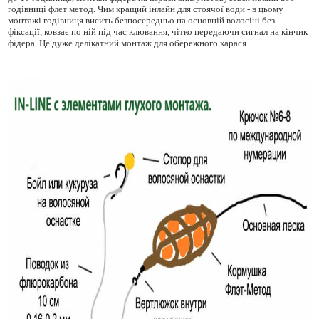
годівниці флет метод. Чим кращий інлайн для стоячої води - в цьому
монтажі годівниця висить безпосередньо на основній волосіні без
фіксації, ковзає по ній під час клювання, чітко передаючи сигнал на кінчик
фідера. Це дуже делікатний монтаж для обережного карася.