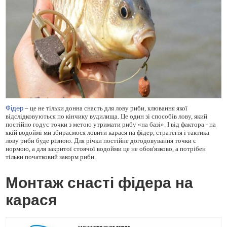
Фідер
– це не тільки донна снасть для лову риби, клювання якої
відслідковуються по кінчику вудилища. Це один зі способів лову, який
постійно годує точки з метою утримати рибу «на базі». І від фактора - на
якій водоймі ми збираємося ловити карася на фідер, стратегія і тактика
лову риби буде різною. Для річки постійне догодовування точки є
нормою, а для закритої стоячої водойми це не обов'язково, а потрібен
тільки початковий закорм риби.
Монтаж снасті фідера на
карася