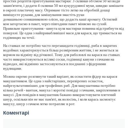
простих рецептів приготування мастирки: 3 склянки об'ємом 50 мл води
закип'ятити, і додати 4 склянки 50 мл кукурудзяної муки, швидко замішати
в окропі пластичну масу. Отримане тісто легко на обробній дошці
вимішуєте руками, для замішування змастіть руки
домашньою соняшниковою олією, що додасть каші аромату. Остиглий
ком загортаємо в пакет, через півгодини пакет міняємо на сухий.
Правильне приготування - кинута куля мастирки повинна відстрибнути від
поверхні. Це одна з найпривабливішої маси для карася, що тримається на
годівницях на течії.
На ставках не потрібно часто перезакидати годівниці, риба в закритих
водоймах характеризується більш розміреним життям, і не женеться за
кормом на відміну від річкової. Тому для риболовлі на карася на ставках
часто використовуються всілякі соски, годівниці кавуни з гачками на
відводах, які відмінно застосовуються в поєднанні з фідерними
вудлищами.
Можна окремо розглянути такий варіант, як оснастити фідер на карася
макушатником. Це одна з найстаріших, перевірених оснасток,
найрезультативніших для трофейних риб. Для макушатника потрібно
кілька речей - вантаж, макуха і короткі повідці з гачками, закріпленими в
макусі. Для повідків в макушатник бажано використовувати плетений
шнур, оскільки він не має пам'яті, як волосінь, і коли карась засмоктує
макуху, шнур з гачком легко потрапляє в рот.
Коментарі