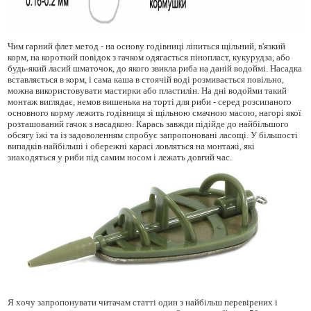
Чим гарний флет метод - на основу годівниці ліпиться щільний, в'язкий
корм, на короткий повідок з гачком одягається пінопласт, кукурудза, або
будь-який ласий шматочок, до якого звикла риба на даній водоймі. Насадка
вставляється в корм, і сама каша в стоячій воді розмивається повільно,
можна використовувати мастирки або пластилін. На дні водойми такий
монтаж виглядає, немов вишенька на торті для риби - серед розсипаного
основного корму лежить годівниця зі щільною смачною масою, нагорі якої
розташований гачок з насадкою. Карась завжди підійде до найбільшого
обсягу їжі та із задоволенням спробує запропоновані ласощі. У більшості
випадків найбільші і обережні карасі ловляться на монтажі, які
знаходяться у риби під самим носом і лежать довгий час.
Я хочу запропонувати читачам статті один з найбільш перевірених і