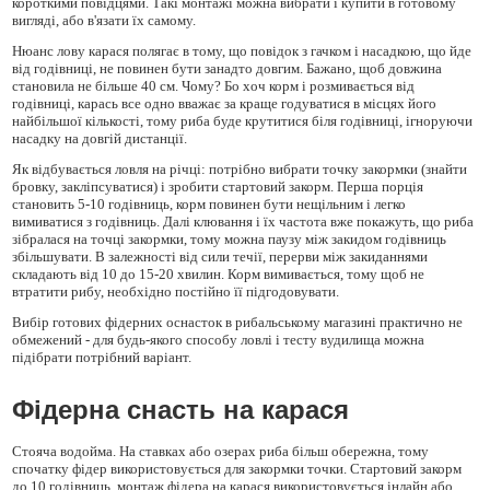
короткими повідцями. Такі монтажі можна вибрати і купити в готовому
вигляді, або в'язати їх самому.
Нюанс лову карася полягає в тому, що повідок з гачком і насадкою, що йде
від годівниці, не повинен бути занадто довгим. Бажано, щоб довжина
становила не більше 40 см. Чому? Бо хоч корм і розмивається від
годівниці, карась все одно вважає за краще годуватися в місцях його
найбільшої кількості, тому риба буде крутитися біля годівниці, ігноруючи
насадку на довгій дистанції.
Як відбувається ловля на річці: потрібно вибрати точку закормки (знайти
бровку, закліпсуватися) і зробити стартовий закорм. Перша порція
становить 5-10 годівниць, корм повинен бути нещільним і легко
вимиватися з годівниць. Далі клювання і їх частота вже покажуть, що риба
зібралася на точці закормки, тому можна паузу між закидом годівниць
збільшувати. В залежності від сили течії, перерви між закиданнями
складають від 10 до 15-20 хвилин. Корм вимивається, тому щоб не
втратити рибу, необхідно постійно її підгодовувати.
Вибір готових фідерних оснасток в рибальському магазині практично не
обмежений - для будь-якого способу ловлі і тесту вудилища можна
підібрати потрібний варіант.
Фідерна снасть на карася
Стояча водойма. На ставках або озерах риба більш обережна, тому
спочатку фідер використовується для закормки точки. Стартовий закорм
до 10 годівниць, монтаж фідера на карася використовується інлайн або