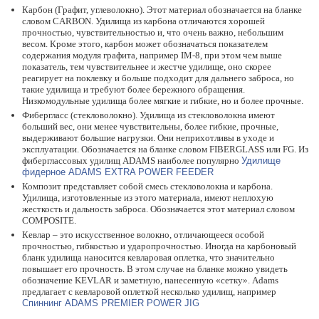
Карбон (Графит, углеволокно). Этот материал обозначается на бланке
словом CARBON. Удилища из карбона отличаются хорошей
прочностью, чувствительностью и, что очень важно, небольшим
весом. Кроме этого, карбон может обозначаться показателем
содержания модуля графита, например IM-8, при этом чем выше
показатель, тем чувствительнее и жестче удилище, оно скорее
реагирует на поклевку и больше подходит для дальнего заброса, но
такие удилища и требуют более бережного обращения.
Низкомодульные удилища более мягкие и гибкие, но и более прочные.
Фибергласс (стекловолокно). Удилища из стекловолокна имеют
больший вес, они менее чувствительны, более гибкие, прочные,
выдерживают большие нагрузки. Они неприхотливы в уходе и
эксплуатации. Обозначается на бланке словом FIBERGLASS или FG. Из
фиберглассовых удилищ ADAMS наиболее популярно
Удилище
фидерное ADAMS EXTRA POWER FEEDER
Композит представляет собой смесь стекловолокна и карбона.
Удилища, изготовленные из этого материала, имеют неплохую
жесткость и дальность заброса. Обозначается этот материал словом
COMPOSITE.
Кевлар – это искусственное волокно, отличающееся особой
прочностью, гибкостью и ударопрочностью. Иногда на карбоновый
бланк удилища наносится кевларовая оплетка, что значительно
повышает его прочность. В этом случае на бланке можно увидеть
обозначение KEVLAR и заметную, нанесенную «сетку». Adams
предлагает с кевларовой оплеткой несколько удилищ, например
Спиннинг ADAMS PREMIER POWER JIG