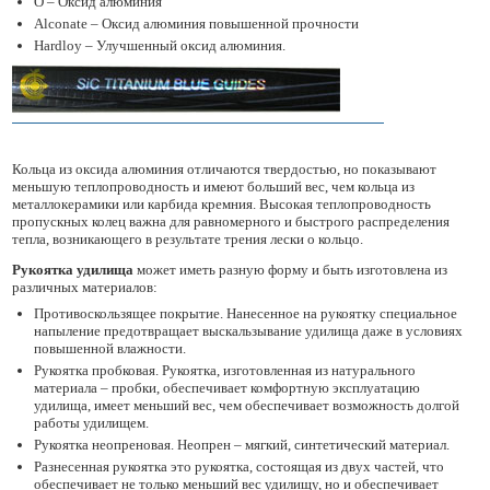
O – Оксид алюминия
Alconate – Оксид алюминия повышенной прочности
Hardloy – Улучшенный оксид алюминия.
Кольца из оксида алюминия отличаются твердостью, но показывают
меньшую теплопроводность и имеют больший вес, чем кольца из
металлокерамики или карбида кремния. Высокая теплопроводность
пропускных колец важна для равномерного и быстрого распределения
тепла, возникающего в результате трения лески о кольцо.
Рукоятка удилища
может иметь разную форму и быть изготовлена из
различных материалов:
Противоскользящее покрытие. Нанесенное на рукоятку специальное
напыление предотвращает выскальзывание удилища даже в условиях
повышенной влажности.
Рукоятка пробковая. Рукоятка, изготовленная из натурального
материала – пробки, обеспечивает комфортную эксплуатацию
удилища, имеет меньший вес, чем обеспечивает возможность долгой
работы удилищем.
Рукоятка неопреновая. Неопрен – мягкий, синтетический материал.
Разнесенная рукоятка это рукоятка, состоящая из двух частей, что
обеспечивает не только меньший вес удилищу, но и обеспечивает