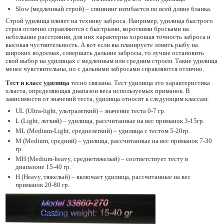
Slow (медленный строй) – спиннинг изгибается по всей длине бланка.
Строй удилища влияет на технику заброса. Например, удилища быстрого
строя отлично справляются с быстрыми, короткими бросками на
небольшие расстояния, для них характерна хорошая точность заброса и
высокая чуствительность. А вот если вы планируете ловить рыбу на
широких водоемах, совершать дальние забросы, то лучше остановить
свой выбор на удилищах с медленным или средним строем. Такие удилища
менее чувствительны, но с дальними забросами справляются отлично.
Тест и класс удилища
тесно связаны. Тест удилища это характеристика
хлыста, определяющая диапазон веса используемых приманок. В
зависимости от значений теста, удилища относят к следующим классам:
UL (Ultra-light, ультралегкий) – значение теста 0-7 гр.
L (Light, легкий) – удилища, рассчитанные на вес приманок 3-15гр.
ML (Medium-Light, среднелегкий) – удилища с тестом 5-20гр.
M (Medium, средний) – удилища, рассчитанные на вес приманок 7-30
гр.
MH (Medium-heavy, среднетяжелый) – соответствует тесту в
диапазоне 15-40 гр.
H (Heavy, тяжелый) – включает удилища, рассчитанные на вес
приманок 20-80 гр.