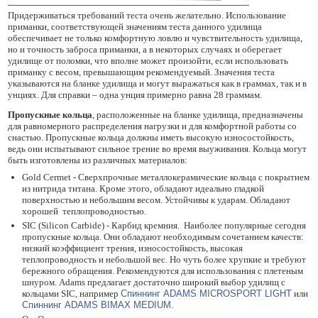
Придерживаться требований теста очень желательно. Использование
приманки, соответствующей значениям теста данного удилища
обеспечивает не только комфортную ловлю и чувствительность удилища,
но и точность заброса приманки, а в некоторых случаях и оберегает
удилище от поломки, что вполне может произойти, если использовать
приманку с весом, превышающим рекомендуемый. Значения теста
указываются на бланке удилища и могут выражаться как в граммах, так и в
унциях. Для справки – одна унция примерно равна 28 граммам.
Пропускные кольца
, расположенные на бланке удилища, предназначены
для равномерного распределения нагрузки и для комфортной работы со
снастью. Пропускные кольца должны иметь высокую износостойкость,
ведь они испытывают сильное трение во время выуживания. Кольца могут
быть изготовлены из различных материалов:
Gold Cermet - Сверхпрочные металлокерамические кольца с покрытием
из нитрида титана. Кроме этого, обладают идеально гладкой
поверхностью и небольшим весом. Устойчивы к ударам. Обладают
хорошей теплопроводностью.
SIC (Silicon Carbide) - Карбид кремния. Наиболее популярные сегодня
пропускные кольца. Они обладают необходимым сочетанием качеств:
низкий коэффициент трения, износостойкость, высокая
теплопроводность и небольшой вес. Но чуть более хрупкие и требуют
бережного обращения. Рекомендуются для использования с плетеным
шнуром. Adams предлагает достаточно широкий выбор удилищ с
кольцами SIC, например
Спиннинг ADAMS MICROSPORT LIGHT
или
Спиннинг ADAMS BIMAX MEDIUM.