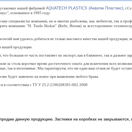
ыпускаемых нашей фабрикой
AQUATECH PLASTICS (Акватек Пластикс)
, г.
иус", основанное в 1995 году.
ские специалисты компании, но и многие рыболовы, как любители, так и про
ить компанию "H. Tsuda Shokai" (Кобе, Японя) за всестороннюю техничес
логий нам удалось добиться не только высокого качества нашей продукции, н
и нашей продукции.
то большая ее часть поставляет на экспорт, как в ближнеее, так и дальнее зар
опили за столь короткое время достаточного опыта для искючения всех возмо
ые, так и негативные. Мы гарантируем, что ни один ваш отзыв не будет оставл
лие будет заменено на новое при выявлении любого брака.
я в соответствии с ТУ У 25.2-2190208391-002:2008
м продаю данную продукцию. Застежки на коробках не закрываются, 