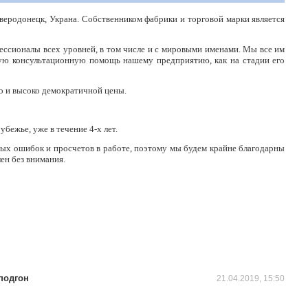
Северодонецк, Украна. Собственником фабрики и торговой марки является
фессионалы всех уровней, в том числе и с мировыми именами. Мы все им
кую консультационную помощь нашему предприятию, как на стадии его
о и высоко демократичной цены.
убежье, уже в течение 4-х лет.
жных ошибок и просчетов в работе, поэтому мы будем крайне благодарны
ен без внимания.
подгон
21.04.2019, 15:50