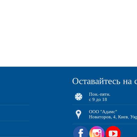
Оставайтесь на 
Пон.-пятн.
с 9 до 18
ООО "Адамс"
Новаторов, 4
Киев
Ук
,
,
.