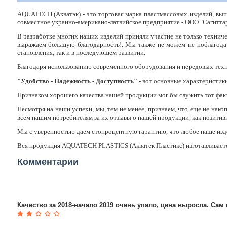
AQUATECH (Акватэк) - это торговая марка пластмассовых изделий, в
совместное украино-американо-латвийское предприятие - ООО "Сагиттар
В разработке многих наших изделий приняли участие не только техниче
выражаем большую благодарность!. Мы также не можем не поблагодар
становления, так и в последующем развитии.
Благодаря использованию современного оборудования и передовых техно
"Удобство - Надежность - Доступность"
- вот основные характеристик
Признаком хорошего качества нашей продукции мог бы служить тот факт, ч
Несмотря на наши успехи, мы, тем не менее, признаем, что еще не нак
всем нашим потребителям за их отзывы о нашей продукции, как позитивн
Мы с уверенностью даем стопроцентную гарантию, что любое наше изде
Вся продукция AQUATECH PLASTICS (Акватек Пластикс) изготавливаетс
Комментарии
Качество за 2018-начало 2019 очень упало, цена выросла. Са