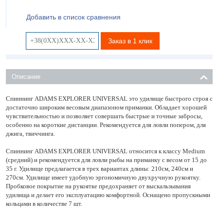
Добавить в список сравнения
Заказ в 1 клик
Описание
Спиннинг ADAMS EXPLORER UNIVERSAL это удилище быстрого строя с
достаточно широким весовым диапазоном приманки. Обладает хорошей
чувствительностью и позволяет совершать быстрые и точные забросы,
особенно на короткие дистанции. Рекомендуется для ловли попером, для
джига, твиччинга.
Спиннинг ADAMS EXPLORER UNIVERSAL относится к классу Medium
(средний) и рекомендуется для ловли рыбы на приманку с весом от 15 до
35 г. Удилище предлагается в трех вариантах длины: 210см, 240см и
270см. Удилище имеет удобную эргономичную двухручную рукоятку.
Пробковое покрытие на рукоятке предохраняет от выскальзывания
удилища и делает его эксплуатацию комфортной. Оснащено пропускными
кольцами в количестве 7 шт.