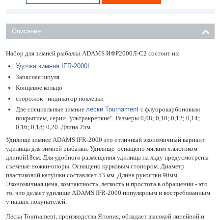
Описание
Набор для зимней рыбалки ADAMS ИФР2000Л-С2 состоит из:
Удочка зимняя IFR-2000L
Запасная шпуля
Концевое кольцо
сторожок - индикатор поклевки
Две специальные зимние
лески Tournament
с флуорокарбоновым
покрытием, серии "ультракрепкие". Размеры 0,08; 0,10; 0,12; 0,14;
0,16; 0,18; 0,20. Длина 25м.
Удилище зимнее ADAMS IFR-2000 это отличный экономичный вариант
удилища для зимней рыбалки. Удилище оснащено мягким хлыстиком
длиной18см. Для удобного размещения удилища на льду предусмотрены
съемные ножки-опоры. Оснащено курковым стопором. Диаметр
пластиковой катушки составляет 53 мм. Длина рукоятки 90мм.
Экономичная цена, компактность, легкость и простота в обращении - это
то, что делает удилище ADAMS IFR-2000 популярным и востребованным
у наших покупателей.
Леска Tournament, производства Япония, обладает высокой линейной и