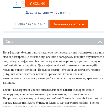
+
У КОШИК
−
Додати до списку порівняння
Замовлення в 1 клік
Опис
Вольфрамові блешні мають незаперечну перевагу - значна питома вага при
малих розмірах. Це означає, що блешня з вольфраму швидше опускається в
воді, тому вольфрамові блешні це ідеальний варіант для рибного лову на
глибині або при перебігу. Дуже ефективні такі приманки при швидкій
ловлі, на товсту волосінь. Невеликі розміри блешень дозволяють ловити
рибу, яка може лякатися великих приманок. Зазвичай блешні
використовують для лову таких риб як: карась, окунь, плотва, краснопірка
та інших.
Блешні вольфрамові уралки виготовляються в п'яти кольорах. Вибір
кольору мормишок залежить від умов, в яких проходить рибалка.
Наприклад, для каламутної води на глибині більше 3-х метрів і в похмуру
погоду краще підійдуть блискучі блешні, для невеликої глибини і ясної
погоди - мідні або сірі, а на середній глибині рекомендується