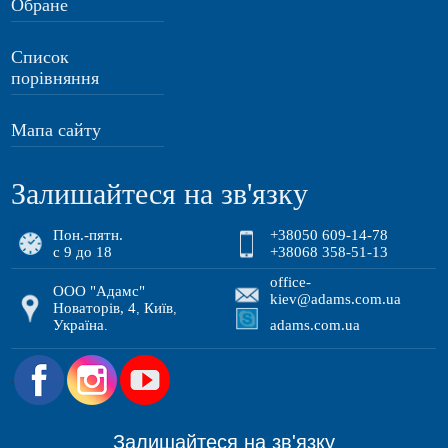
Обране
Список
порівняння
Мапа сайту
Залишайтеся на зв'язку
Пон.-пятн.
+38050 609-14-78
с 9 до 18
+38068 358-51-13
office-
ООО "Адамс"
kiev@adams.com.ua
Новаторів, 4
Київ
,
,
Україна
adams.com.ua
.
.
Залишайтеся на зв'язку