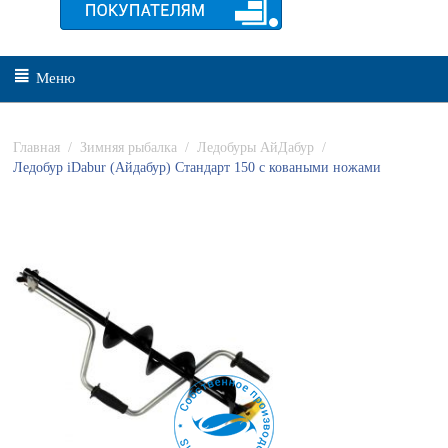
Меню
Главная
/
Зимняя рыбалка
/
Ледобуры АйДабур
/
Ледобур iDabur (Айдабур) Стандарт 150 с коваными ножами