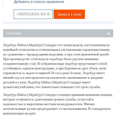
Добавить в список сравнения
Заказ в 1 клик
Описание
Ледобур iDabur (Айдабур) Стандарт это новая модель, изготовленная по
новейшей технологии и отличающаяся улучшенными характеристиками,
по сравнению с предыдущими моделями, и при этом приемлемой ценой.
При производстве этой модели ледобура было уделено внимание
соединительному узлу. В собранном виде ледобур представляет собой
устойчивую, единую конструкцию, а при бурении не дает сбоев, легко
справляется со льдом толщиной 50 см и даже больше. Ледобур имеет
мягкий ход и в нем практически исключено заклинивание и заедание
деталей и узлов. Ледобур iDabur (Айдабур) Стандарт имеет
цельнотянутый шнек, что значительно повышает его срок службы.
Ледобур iDabur (Айдабур) Стандарт оснащен прямыми коваными ножами,
которые отличаются длительным сроком службы, остротой и
надежностью и закреплены жестким ножедержателем. Мягкие,
антискользящие ручки предохраняют от выскальзывания. В стандартную
комплектацию входит: