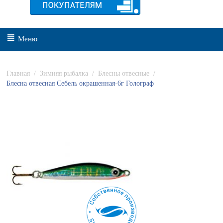
Меню
Главная
/
Зимняя рыбалка
/
Блесны отвесные
/
Блесна отвесная Себель окрашенная-6г Голограф