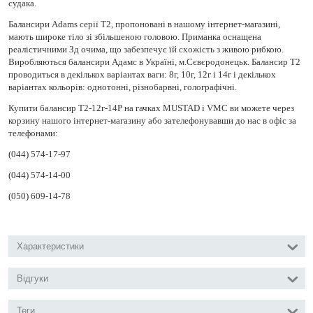
судака.
Балансири Adams серії Т2, пропоновані в нашому інтернет-магазині,
мають широке тіло зі збільшеною головою. Приманка оснащена
реалістичними Зд очима, що забезпечує їй схожість з живою рибкою.
Виробляються балансири Адамс в Україні, м.Сєвєродонецьк. Балансир Т2
проводиться в декількох варіантах ваги: ​​8г, 10г, 12г і 14г і декількох
варіантах кольорів: однотонні, різнобарвні, голографічні.
Купити балансир Т2-12г-14P на гачках MUSTAD і VMC ви можете через
корзину нашого інтернет-магазину або зателефонувавши до нас в офіс за
телефонами:
(044) 574-17-97
(044) 574-14-00
(050) 609-14-78
Характеристики
Відгуки
Теги