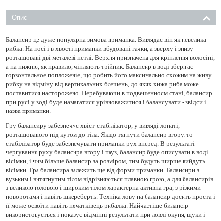
Опис
Балансир це дуже популярна зимова приманка. Виглядає він як невелика
рибка. На носі і в хвості приманки вбудовані гачки, а зверху і знизу
розташовані дві металеві петлі. Верхня призначена для кріплення волосіні,
а на нижню, як правило, чіпляють трійник. Балансир в воді зберігає
горзонтальное попложеніе, що робить його максимально схожим на живу
рибку на відміну від вертикальних блешень, до яких хижа риба може
поставитися насторожено. Перебуваючи в подвешенносм стані, балансир
при русі у воді буде намагатися урівноважитися і балансувати - звідси і
назва приманки.
Гру балансиру забезпечує хвіст-стабілізатор, у вигляді лопаті,
розташованого під кутом до тіла. Якщо тягнути балансир вгору, то
стабілізатор буде забезпечувати приманки рух вперед. В результаті
чергування руху балансира вгору і пауз, балансир буде описувати в воді
вісімки, і чим більше балансир за розміром, тим будуть ширше вийдуть
вісімки. Гра балансира залежить ще від форми приманки. Балансири з
вузьким і витягнутим тілом відрізняються плавною грою, а для балансирів
з великою головою і широким тілом характерна активна гра, з різкими
поворотами і навіть шкереберть. Техніка лову на балансир досить проста і
її може освоїти навіть початківець рибалка. Найчастіше билансір
використовується і показує відмінні результати при ловлі окуня, щуки і