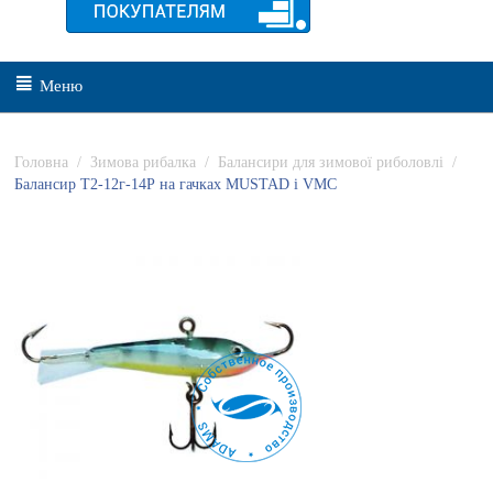
Меню
Головна
/
Зимова рибалка
/
Балансири для зимової риболовлі
/
Балансир Т2-12г-14Р на гачках MUSTAD і VMC