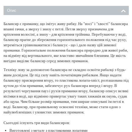
Опис
Балансир є приманку, що імітує живу рибку. На "носі" і "хвості" балансира
впаяні гачки, а зверху і знизу є петлі. Петля зверху призначена для
кріплення волосіні, а знизу - для кріплення трійника. Перебуваючи у воді,
балансир прагне до збереження горизонтального положення під час руху,
мтреміться урівноважитися і балансує - що і дало назву цій зимової
приманки. Горизонтальне положення балансира природно для живої риби,
на відміну від вертикального, яке властиво звичайним блешням. Це якість
вигідно виділяє балансир серед зимових приманок.
Техніку лову за допомогою балансира не складно освоїти рибалці з будь-
яким досвідом. Це під силу навіть початківцям рибалкам. Якщо надати
балансиру прискорення вгору, то пластикова лопата-хвіст, розташована під
кутом до тіла приманки, забезпечує рух балансира вперед і вгору. В
результаті чергування пауз і рухів приманки вгору, балансир описує великі
вісімки в воді, що відмінно привертає увагу таких хижаків як окунь, судак
або щука. Чим більше розмір приманки, тим ширше описувані їм петлі в
воді. Балансир, при правильному освоєнні техніки, може стати одою з
найулюбленіших і уловистих зимових приманок.
Сьогодні існують три види балансиров:
Виготовлені з металу з пластиковими лопатями