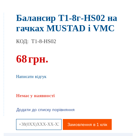
Балансир Т1-8г-HS02 на
гачках MUSTAD і VMC
КОД:
T1-8-НS02
68
грн.
Написати відгук
Немає у наявності
Додати до списку порівняння
Замовлення в 1 клік