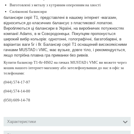
Виготовлені з металу з хутряним оперенням на хвості
Силіконові балансири
балансири серії Т1, представлені в нашому інтернет -магазин,
відноситься до класичних балансує з пластикової лопатою.
Виробляються ці балансири в Україні, на виробничих потужностях
компанії Adams, в м Сєвєродонецьк. Покупцям пропонується
широкий вибір кольорів: однотонні, голографічні, багатобарвні, в
варіантах ваги 5г і 8г. Балансир серії Т1 оснащений високоякісними
гачками MUSTAD і VMC, має вузьке, довге тіло, і рекомендується,
якщо потрібна плавна гра приманки без ривків.
Купити балансир Т1-8г-HS02 на гачках MUSTAD і VMC ви можете через
кошик нашого інтернет-магазину або зателефонувавши до нас в офіс за
телефонами:
(044) 574-17-97
(044) 574-14-00
(050) 609-14-78
Характеристики