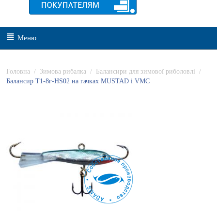
Меню
Головна
/
Зимова рибалка
/
Балансири для зимової риболовлі
/
Балансир Т1-8г-HS02 на гачках MUSTAD і VMC