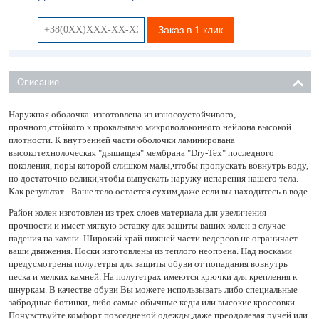
Заказ в 1 клик
Описание
Наружная оболочка изготовлена из износоустойчивого,
прочного,стойкого к прокалываю микроволоконного нейлона высокой
плотности. К внутренней части оболочки ламинирована
высокотехнолоческая "дышащая" мембрана "Dry-Tex" последного
поколения, поры которой слишком малы,чтобы пропускать вовнутрь воду,
но достаточно велики,чтобы выпускать наружу испарения нашего тела.
Как результат - Ваше тело остается сухим,даже если вы находитесь в воде.
Район колен изготовлен из трех слоев материала для увеличения
прочности и имеет мягкую вставку для защиты ваших колен в случае
падения на камни. Широкий край нижней части ведерсов не ограничает
ваши движения. Носки изготовлены из теплого неопрена. Над носками
предусмотрены полугетры для защиты обуви от попадания вовнутрь
песка и мелких камней. На полугетрах имеются крючки для крепления к
шнуркам. В качестве обуви Вы можете использывать либо специальные
забродные ботинки, либо самые обычные кеды или высокие кроссовки.
Почувствуйте комфорт повседненой одежды,даже преодолевая ручей или