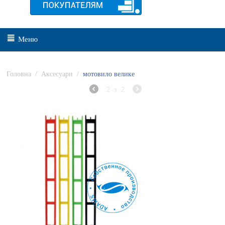
Меню
Головна
/
Аксесуари
/
мотовило велике
2
з
2