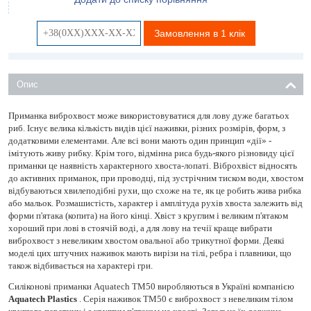
Замовлення в 1 клік
Опис
Приманка виброхвост може використовуватися для лову дуже багатьох
риб. Існує велика кількість видів цієї наживки, різних розмірів, форм, з
додатковими елементами. Але всі вони мають один принцип «дії» -
імітують живу рибку. Крім того, відмінна риса будь-якого різновиду цієї
приманки це наявність характерного хвоста-лопаті. Віброхвіст відносять
до активних приманок, при проводці, під зустрічним тиском води, хвостом
відбуваються хвилеподібні рухи, що схоже на те, як це робить жива рибка
або мальок. Розмашистість, характер і амплітуда рухів хвоста залежить від
форми п'ятака (копита) на його кінці. Хвіст з круглим і великим п'ятаком
хороший при лові в стоячій воді, а для лову на течії краще вибрати
виброхвост з невеликим хвостом овальної або трикутної форми. Деякі
моделі цих штучних наживок мають вирізи на тілі, ребра і плавники, що
також відбивається на характері гри.
Силіконові приманки Aquatech TM50 виробляються в Україні компанією
Aquatech Plastics
. Серія наживок TM50 є виброхвост з невеликим тілом