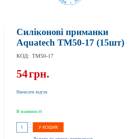
Силіконові приманки
Aquatech ТМ50-17 (15шт)
КОД:
TM50-17
54
грн.
Написати відгук
В наявності
+
У КОШИК
−
Додати до списку порівняння