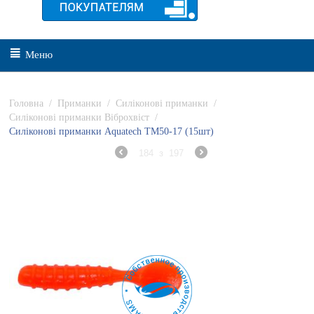
Меню
Головна
/
Приманки
/
Силіконові приманки
/
Силіконові приманки Віброхвіст
/
Силіконові приманки Aquatech ТМ50-17 (15шт)
184
з
197