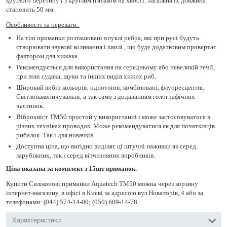
круглого перетину і з круглим п'ятаком на хвості. Загальна їх довжина
становить 50 мм.
Особливості та переваги: ​​
На тілі приманки розташовані опуклі ребра, які при русі будуть
створювати звукові коливання і хвилі , що буде додатковим привертає
фактором для хижака.
Рекомендується для використання на середньому або невеликій течії,
при лові судака, щуки та інших видів хижих риб.
Широкий вибір кольорів: однотонні, комбіновані, флуоресцентні,
Світлонакопичувальні, а так само з додаванням голографічних
частинок.
Віброхвіст TM50 простий у використанні і може застосовуватися в
різних техніках проводок. Може рекомендуватися як для початківців
рибалок. Так і для новачків.
Доступна ціна, що вигідно виділяє ці штучні наживки як серед
зарубіжних, так і серед вітчизняних виробників.
Ціна вказана за комплект з 15шт приманок.
Купити Силіконові приманки Aquatech TM50 можна через корзину
інтернет-магазину, в офісі в Києві за адресою вул.Новаторів, 4 або за
телефонами: (044) 574-14-00; (050) 609-14-78.
Характеристики