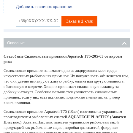
Добавить в список сравнения
Заказ в 1 клик
Описание
Съедобные Силиконовые приманки Aquatech Т75-205-03 со вкусом
рака
Силиконовые приманки занимают одно из лидирующих мест среди
искусственных рыболовных приманок. Их популярность объясняется тем,
что они удачно имитируют живую рыбку, малька или другую живность,
обитающую в водоеме. Хищник принимает силиконовую наживку за
добычу и атакует. Особенно повышается уловистость силиконовых
приманок, если у них есть активные, подвижные элементы, например
хвост, плавники.
Силиконовые приманки Aquatech Т75 (10шт) изготовлены украинским
производителем рыболовных снастей
AQUATECH PLASTICS (Акватек
Пластикс)
. Акватек Пластикс известен украинским рыболовам такой
продукцией как рыболовные ящики, коробки для снастей, фидерные
кормушки, подставки и держатели для удилищ, зимние пластиковые