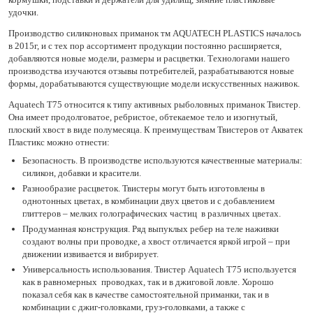
удочки.
Производство силиконовых приманок тм AQUATECH PLASTICS началось
в 2015г, и с тех пор ассортимент продукции постоянно расширяется,
добавляются новые модели, размеры и расцветки. Технологами нашего
производства изучаются отзывы потребителей, разрабатываются новые
формы, дорабатываются существующие модели искусственных наживок.
Aquatech Т75 относится к типу активных рыболовных приманок Твистер.
Она имеет продолговатое, ребристое, обтекаемое тело и изогнутый,
плоский хвост в виде полумесяца. К преимуществам Твистеров от Акватек
Пластикс можно отнести:
Безопасность. В производстве используются качественные материалы:
силикон, добавки и красители.
Разнообразие расцветок. Твистеры могут быть изготовлены в
однотонных цветах, в комбинации двух цветов и с добавлением
глиттеров – мелких голографических частиц в различных цветах.
Продуманная конструкция. Ряд выпуклых ребер на теле наживки
создают волны при проводке, а хвост отличается яркой игрой – при
движении извивается и вибрирует.
Универсальность использования. Твистер Aquatech Т75 используется
как в равномерных проводках, так и в джиговой ловле. Хорошо
показал себя как в качестве самостоятельной приманки, так и в
комбинации с джиг-головками, груз-головками, а также с