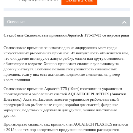
Описание
Съедобные Силиконовые приманки Aquatech T75-17-03 со вкусом рака
Силиконовые приманки занимают одно из лидирующих мест среди
искусственных рыболовных приманок. Их популярность объясняется тем,
что они удачно имитируют живую рыбку, малька или другую живность,
обитающую в водоеме. Хищник принимает силиконовую наживку за
добычу и атакует. Особенно повышается уловистость силиконовых
приманок, если у них есть активные, подвижные элементы, например
хвост, плавники.
Силиконовые приманки Aquatech Т75 (10шт) изготовлены украинским
производителем рыболовных снастей
AQUATECH PLASTICS (Акватек
Пластикс)
. Акватек Пластикс известен украинским рыболовам такой
продукцией как рыболовные ящики, коробки для снастей, фидерные
кормушки, подставки и держатели для удилищ, зимние пластиковые
удочки.
Производство силиконовых приманок тм AQUATECH PLASTICS началось
в 2015г, и с тех пор ассортимент продукции постоянно расширяется,