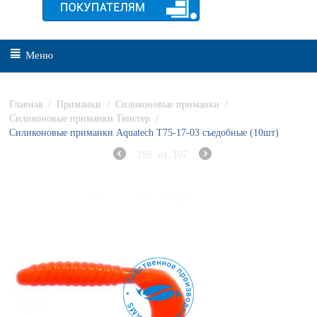
Меню
Главная
/
Приманки
/
Силиконовые приманки
/
Силиконовые приманки Твистер
/
Силиконовые приманки Aquatech Т75-17-03 съедобные (10шт)
155
из
197