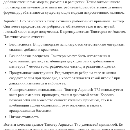
добавляются новые модели, размеры и расцветки. Технологами нашего
производства изучаются отзывы потребителей, разрабатываются новые
формы, дорабатываются существующие модели искусственных наживок.
Aquatech Т75 относится к типу активных рыболовных приманок Твистер.
Она имеет продолговатое, ребристое, обтекаемое тело и изогнутый,
плоский хвост в виде полумесяца. К преимуществам Твистеров от Акватек
Пластикс можно отнести:
Безопасность. В производстве используются качественные материалы:
силикон, добавки и красители.
Разнообразие расцветок. Твистеры могут быть изготовлены в
однотонных цветах, в комбинации двух цветов и с добавлением
глиттеров ? мелких голографических частиц в различных цветах.
Продуманная конструкция. Ряд выпуклых ребер на теле наживки
создают волны при проводке, а хвост отличается яркой игрой ? при
движении извивается и вибрирует.
Универсальность использования. Твистер Aquatech Т75 используется
как в равномерных проводках, так и в джиговой ловле. Хорошо
показал себя как в качестве самостоятельной приманки, так и в
комбинации с джиг-головками, груз-головками, а также с
вращающимися блеснами.
Низкая стоимость.
Все эти качества делают Твистер Aquatech Т75 уловистой приманкой. Ее
можно с успехом использовать в ловле щуки, судака, окуня, сома и других