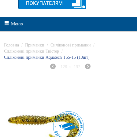
Меню
Головна
/
Приманки
/
Силіконові приманки
/
Силіконові приманки Твістер
/
Силіконові приманки Aquatech Т55-15 (10шт)
126
з
197