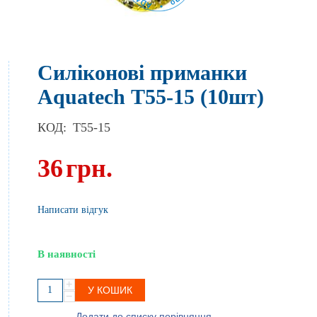
Силіконові приманки
Aquatech Т55-15 (10шт)
КОД:
T55-15
36
грн.
Написати відгук
В наявності
+
У КОШИК
−
Додати до списку порівняння