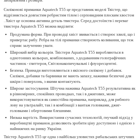
забарвлення і розміри.
Силіконові приманки Aquatech Т55 це представник моделі Твістер, що
відрізняється довгастим ребристим тілом і серповидним плоским хвостом
. Хвіст це основна активна деталь твистера. Серед достоїнств і переваг
твистера Aquatech Т55 можна виділити:
Продумана форма. При проводці хвіст звивається і створює хвилі, що і
привертає рибу. Ребра на тілі приманки створюють коливання, що теж
сприяє залученню уваги.
Широкий вибір кольорів. Твістери Aquatech Т55 виробляються в
однотонних кольорах, комбінованих, з додаванням голографічних
частинок - глиттеров, Світлонакопичувальні і флуоресцентні.
Безпека. Принади виготовляються з якісного силікону і добавок.
Силікон, добавки та барвники не мають запаху, наживки безпечні для
шкіри і поверхонь, з якими контактують.
Широке застосування. Штучна наживка Aquatech Т55 результативна як
в рівномірних, спокійних проводках, так і в джигових, може
використовуватися як самостійна приманка, наприклад, для рибного
лову на ультралайт, так і в комбінації з вантаж головками, джиг-
головками і обертовими блешнями.
Низька вартість. Використання сучасних технологій, гнучкий підхід у
виробництві приманок дозволяють зробити ціну доступною і однією з
найнижчих на ринку України.
Твістер Aquatech Т55 це одна з найбільш уловистих рибальських штучних