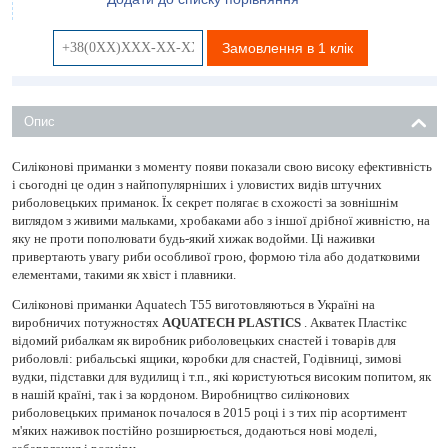
Замовлення в 1 клік
Опис
Силіконові приманки з моменту появи показали свою високу ефективність
і сьогодні це один з найпопулярніших і уловистих видів штучних
риболовецьких приманок. Їх секрет полягає в схожості за зовнішнім
виглядом з живими мальками, хробаками або з іншої дрібної живністю, на
яку не проти пополювати будь-який хижак водойми. Ці наживки
привертають увагу риби особливої ​​грою, формою тіла або додатковими
елементами, такими як хвіст і плавники.
Силіконові приманки Aquatech Т55 виготовляються в Україні на
виробничих потужностях
AQUATECH PLASTICS
. Акватек Пластікс
відомий рибалкам як виробник риболовецьких снастей і товарів для
риболовлі: рибальські ящики, коробки для снастей, Годівниці, зимові
вудки, підставки для вудилищ і т.п., які користуються високим попитом, як
в нашій країні, так і за кордоном. Виробництво силіконових
риболовецьких приманок почалося в 2015 році і з тих пір асортимент
м'яких наживок постійно розширюється, додаються нові моделі,