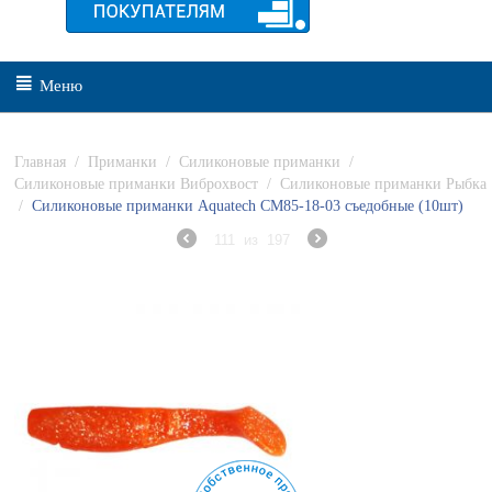
Меню
Главная
/
Приманки
/
Силиконовые приманки
/
Силиконовые приманки Виброхвост
/
Силиконовые приманки Рыбка
/
Силиконовые приманки Aquatech СМ85-18-03 съедобные (10шт)
111
из
197