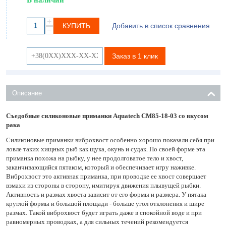
+
КУПИТЬ
Добавить в список сравнения
−
Заказ в 1 клик
Описание
Съедобные силиконовые приманки Aquatech СМ85-18-03 со вкусом
рака
Силиконовые приманки виброхвост особенно хорошо показали себя при
ловле таких хищных рыб как щука, окунь и судак. По своей форме эта
приманка похожа на рыбку, у нее продолговатое тело и хвост,
заканчивающийся пятаком, который и обеспечивает игру наживке.
Виброхвост это активная приманка, при проводке ее хвост совершает
взмахи из стороны в сторону, имитируя движения плывущей рыбки.
Активность и размах хвоста зависит от его формы и размера. У пятака
круглой формы и большой площади - больше угол отклонения и шире
размах. Такой виброхвост будет играть даже в спокойной воде и при
равномерных проводках, а для сильных течений рекомендуется