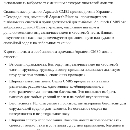
использовать виброхвост с меньшим размером хвостовой лопасти.
Силиконовые приманки Aquatech СМ85 производятся в Украине в
г.Северодонецк, компанией
Aquatech Plastics
- производителем
рыболовных снастей и принадлежностей для рыбалки. Aquatech СМ85 это
виброхвост длиной 85мм с круглым, массивным пятаком и
дополнительными вырезами-насечками в хвостовой части. Данная
искусственная наживка рекомендуется для ловли щуки или судака в
спокойной воде и на небольшом течении.
К достоинствам и особенностям приманки Aquatech СМ85 можно
отнести:
Высокая подвижность. Благодаря вырезам-насечкам на хвостовой
части и крупному круглому хвосту, приманка показывает активную
игру даже при плавных, спокойных проводках.
Широкая цветовая гамма. Серия СМ85 предлагается в самых
различных расцветках: однотонные, комбинированные, с
голографическими частицами-блестками. Это позволяет выбрать
наживку для любых условий ловли и на любой вкус хищника.
Безопасность. Используемые в производстве материалы безопасны для
окружающей среди и для человека. Не оставляют следов на
поверхностях и не раздражают кожу.
Широкий спектр использования. Наживка может использоваться как
самостоятельно, так и в сочетании с другими приманками, блеснами и