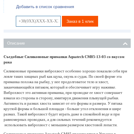
Добавить в список сравнения
Заказ в 1 клик
Описание
Съедобные Силиконовые приманки Aquatech СМ85-13-03 со вкусом
рака
Силиконовые приманки виброхвост особенно хорошо показали себя при
ловле таких хищных рыб как щука, окунь и судак. По своей форме эта
приманка похожа на рыбку, у нее продолговатое тело и хвост,
заканчивающийся пятаком, который и обеспечивает игру наживке.
Виброхвост это активная приманка, при проводке ее хвост совершает
взмахи из стороны в сторону, имитируя движения плывущей рыбки.
Активность и размах хвоста зависит от его формы и размера. У пятака
круглой формы и большой площади - больше угол отклонения и шире
размах. Такой виброхвост будет играть даже в спокойной воде и при
равномерных проводках, а для сильных течений рекомендуется
использовать виброхвост с меньшим размером хвостовой лопасти.
Силиконовые приманки Aquatech СМ85 производятся в Украине в