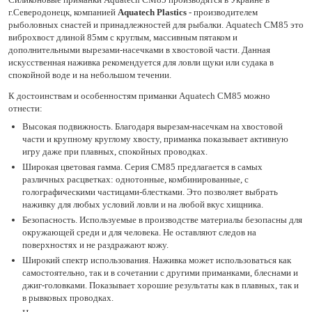
г.Северодонецк, компанией
Aquatech Plastics
- производителем
рыболовных снастей и принадлежностей для рыбалки. Aquatech СМ85 это
виброхвост длиной 85мм с круглым, массивным пятаком и
дополнительными вырезами-насечками в хвостовой части. Данная
искусственная наживка рекомендуется для ловли щуки или судака в
спокойной воде и на небольшом течении.
К достоинствам и особенностям приманки Aquatech СМ85 можно
отнести:
Высокая подвижность. Благодаря вырезам-насечкам на хвостовой
части и крупному круглому хвосту, приманка показывает активную
игру даже при плавных, спокойных проводках.
Широкая цветовая гамма. Серия СМ85 предлагается в самых
различных расцветках: однотонные, комбинированные, с
голографическими частицами-блестками. Это позволяет выбрать
наживку для любых условий ловли и на любой вкус хищника.
Безопасность. Используемые в производстве материалы безопасны для
окружающей среди и для человека. Не оставляют следов на
поверхностях и не раздражают кожу.
Широкий спектр использования. Наживка может использоваться как
самостоятельно, так и в сочетании с другими приманками, блеснами и
джиг-головками. Показывает хорошие результаты как в плавных, так и
в рывковых проводках.