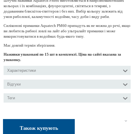
Штучні наживки Aquatech PM60 виготовляється в найрізноманітніших
кольорах і їх комбінаціях, флуоресцентні, світяться в темряві, з
додаванням блискіток-глиттеров і без них. Вибір кольору залежить від
умов риболовлі, каламутності водойми, часу доби і виду риби.
Силіконові приманки Aquatech PM60 припадуть як не можна до речі, якщо
ви любитель рибної ловлі на лайт або ультралайт приманки і може
використовуватися в водоймах будь-якого типу.
Має довгий термін зберігання.
Наживки упаковані по 15 шт в комплекті. Ціна на сайті вказана за
упаковку.
Характеристики
Відгуки
Теги
Також купують