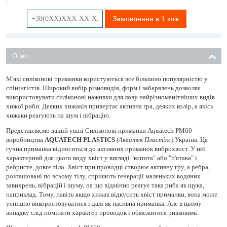
Замовлення в 1 клік
Опис
М'які силіконові приманки користуються все більшою популярністю у
спінінгістів. Широкий вибір різновидів, форм і забарвлень дозволяє
використовувати силіконові наживки для лову найрізноманітніших видів
хижої риби. Деяких хижаків привертає активна гра, деяких колір, а якісь
хижаки реагують на шум і вібрацію.
Представляємо вашій увазі Силіконові приманки Aquatech PM60
виробництва
AQUATECH PLASTICS
(Акватек Пластікс)
Україна. Ця
гучна приманка відноситься до активних приманок виброхвост. У неї
характерний для цього виду хвіст у вигляді "копита" або "п'ятака" і
ребристе, довге тіло. Хвіст при проводці створює активну гру, а ребра,
розташовані по всьому тілу, сприяють генерації маленьких водяних
завихрень, вібрацій і шуму, на що відмінно реагує така риба як щука,
наприклад. Тому, навіть якщо хижак відкусить хвіст приманки, вона може
успішно використовуватися і далі як пасивна приманка. Але в цьому
випадку слід поміняти характер проводок і обмежитися ривковимі.