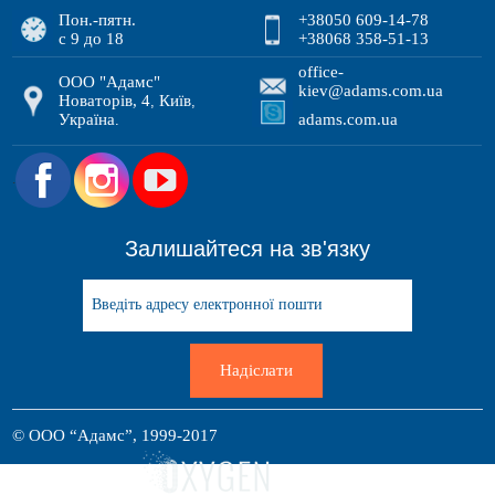
Пон.-пятн.
+38050 609-14-78
с 9 до 18
+38068 358-51-13
office-
ООО "Адамс"
kiev@adams.com.ua
Новаторів, 4
Київ
,
,
Україна
adams.com.ua
.
.
Залишайтеся на зв'язку
Надіслати
© ООО “Адамс”, 1999-2017
Розробка сайта: