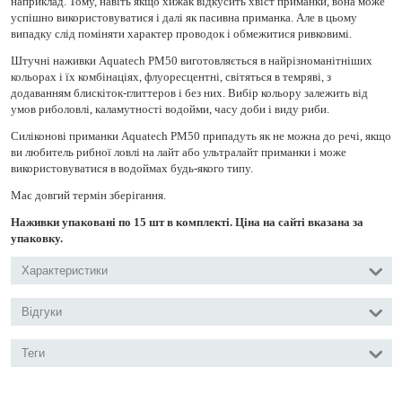
наприклад. Тому, навіть якщо хижак відкусить хвіст приманки, вона може
успішно використовуватися і далі як пасивна приманка. Але в цьому
випадку слід поміняти характер проводок і обмежитися ривковимі.
Штучні наживки Aquatech PM50 виготовляється в найрізноманітніших
кольорах і їх комбінаціях, флуоресцентні, світяться в темряві, з
додаванням блискіток-глиттеров і без них. Вибір кольору залежить від
умов риболовлі, каламутності водойми, часу доби і виду риби.
Силіконові приманки Aquatech PM50 припадуть як не можна до речі, якщо
ви любитель рибної ловлі на лайт або ультралайт приманки і може
використовуватися в водоймах будь-якого типу.
Має довгий термін зберігання.
Наживки упаковані по 15 шт в комплекті. Ціна на сайті вказана за
упаковку.
Характеристики
Відгуки
Теги