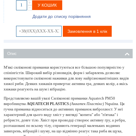
+
У КОШИК
−
Додати до списку порівняння
Замовлення в 1 клік
Опис
М'які силіконові приманки користуються все більшою популярністю у
спінінгістів. Широкий вибір різновидів, форм і забарвлень дозволяє
використовувати силіконові наживки для лову найрізноманітніших видів
хижої риби. Деяких хижаків привертає активна гра, деяких колір, а якісь
хижаки реагують на шум і вібрацію.
Представляємо вашій увазі Силіконові приманки Aquatech PM50
виробництва
AQUATECH PLASTICS
(Акватек Пластікс)
Україна. Ця
гучна приманка відноситься до активних приманок виброхвост. У неї
характерний для цього виду хвіст у вигляді "копита" або "п'ятака" і
ребристе, довге тіло. Хвіст при проводці створює активну гру, а ребра,
розташовані по всьому тілу, сприяють генерації маленьких водяних
завихрень, вібрацій і шуму, на що відмінно реагує така риба як щука,