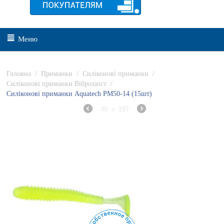
Меню
Головна
/
Приманки
/
Силіконові приманки
/
Силіконові приманки Віброхвіст
/
Силіконові приманки Aquatech PM50-14 (15шт)
49
з
197