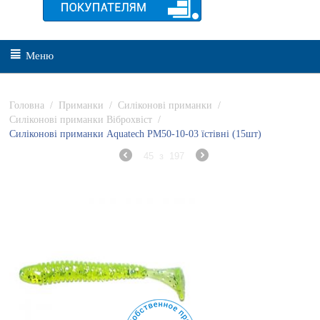
Меню
Головна
/
Приманки
/
Силіконові приманки
/
Силіконові приманки Віброхвіст
/
Силіконові приманки Aquatech PM50-10-03 їстівні (15шт)
45
з
197