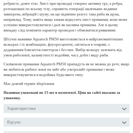
ребристе, довге тіло. Хвіст при проводці створює активну гру, а ребра,
розташовані по всьому тілу, сприяють генерації маленьких водяних
завихрень, вібрацій і шуму, на що відмінно реагує така риба як щука,
наприклад. Тому, навіть якщо хижак відкусить хвіст приманки, вона може
успішно використовуватися і далі як пасивна приманка. Але в цьому
випадку слід поміняти характер проводок і обмежитися ривковимі.
Штучні наживки Aquatech PM50 виготовляється в найрізноманітніших
кольорах і їх комбінаціях, флуоресцентні, світяться в темряві, з
додаванням блискіток-глиттеров і без них. Вибір кольору залежить від
умов риболовлі, каламутності водойми, часу доби і виду риби.
Силіконові приманки Aquatech PM50 припадуть як не можна до речі, якщо
ви любитель рибної ловлі на лайт або ультралайт приманки і може
використовуватися в водоймах будь-якого типу.
Має довгий термін зберігання.
Наживки упаковані по 15 шт в комплекті. Ціна на сайті вказана за
упаковку.
Характеристики
Відгуки