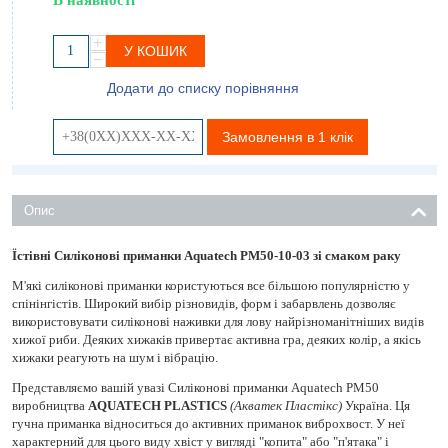
+
У КОШИК
−
Додати до списку порівняння
Замовлення в 1 клік
Опис
Їстівні Силіконові приманки Aquatech PM50-10-03 зі смаком раку
М'які силіконові приманки користуються все більшою популярністю у
спінінгістів. Широкий вибір різновидів, форм і забарвлень дозволяє
використовувати силіконові наживки для лову найрізноманітніших видів
хижої риби. Деяких хижаків привертає активна гра, деяких колір, а якісь
хижаки реагують на шум і вібрацію.
Представляємо вашій увазі Силіконові приманки Aquatech PM50
виробництва
AQUATECH PLASTICS
(Акватек Пластікс)
Україна. Ця
гучна приманка відноситься до активних приманок виброхвост. У неї
характерний для цього виду хвіст у вигляді "копита" або "п'ятака" і