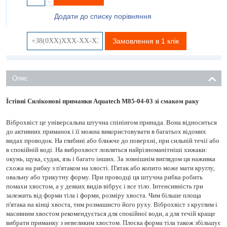
−
Додати до списку порівняння
Замовлення в 1 клік
Опис
Їстівні Силіконові приманки Aquatech M85-04-03 зі смаком раку
Віброхвіст це універсальна штучна спінінгом принада. Вона відноситься
до активних приманок і її можна використовувати в багатьох відомих
видах проводок. На глибині або ближче до поверхні, при сильній течії або
в спокійній воді. На виброхвост ловляться найрізноманітніші хижаки:
окунь, щука, судак, язь і багато інших. За зовнішнім виглядом ця наживка
схожа на рибку з п'ятаком на хвості. П'ятак або копито може мати круглу,
овальну або трикутну форму. При проводці ця штучна рибка робить
помахи хвостом, а у деяких видів вібрує і все тіло. Інтенсивність гри
залежить від форми тіла і форми, розміру хвоста. Чим більше площа
п'ятака на кінці хвоста, тим розмашисто його руху. Віброхвіст з круглим і
масивним хвостом рекомендується для спокійної води, а для течій краще
вибрати приманку з невеликим хвостом. Плоска форма тіла також збільшує