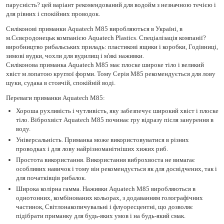
парусність? цей варіант рекомендований для водойм з незначною течією і
для рівних і спокійних проводок.
Силіконові приманки Aquatech М85 виробляються в Україні, в
м.Сєвєродонецьк компанією Aquatech Plastics. Спеціалізація компанії?
виробництво рибальських приладь: пластикові ящики і коробки, Годівниці,
зимові вудки, чохли для вудилищ і м'які наживки.
Силіконова приманка Aquatech М85 має плоске широке тіло і великий
хвіст м лопатою круглої форми. Тому Серія М85 рекомендується для лову
щуки, судака в стоячій, спокійній воді.
Переваги приманки Aquatech М85:
Хороша рухливість і чутливість, яку забезпечує широкий хвіст і плоске
тіло. Віброхвіст Aquatech М85 починає гру відразу після занурення в
воду.
Універсальність. Приманка може використовуватися в різних
проводках і для лову найрізноманітніших хижих риб.
Простота використання. Використання виброхвоста не вимагає
особливих навичок і тому він рекомендується як для досвідчених, так і
для початківців рибалок.
Широка колірна гамма. Наживки Aquatech М85 виробляються в
однотонних, комбінованих кольорах, з додаванням голографічних
частинок, Світлонакопичувальні і флуоресцентні, що дозволяє
підібрати приманку для будь-яких умов і на будь-який смак.