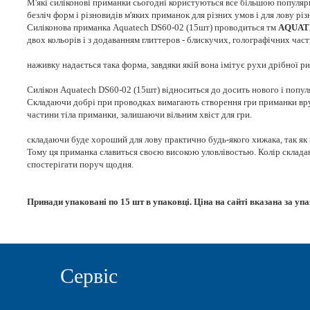
М'які силіконові приманки сьогодні користуються все більшою популярн
безліч форм і різновидів м'яких приманок для різних умов і для лову різ
Силіконова приманка Aquatech DS60-02 (15шт) проводиться тм
AQUAT
двох кольорів і з додаванням глиттеров - блискучих, голографічних час
наживку надається така форма, завдяки якій вона імітує рухи дрібної ри
Силікон Aquatech DS60-02 (15шт) відноситься до досить нового і популя
Складаючи добрі при проводках вимагають створення гри приманки вруч
частини тіла приманки, залишаючи вільним хвіст для гри.
складаючи буде хороший для лову практично будь-якого хижака, так як за
Тому ця приманка славиться своєю високою уловлівостью. Колір складаюч
спостерігати поруч щодня.
Принади упаковані по 15 шт в упаковці. Ціна на сайті вказана за упа
Сервіс