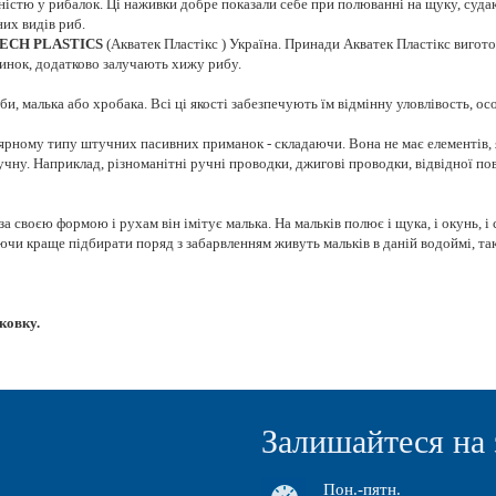
істю у рибалок. Ці наживки добре показали себе при полюванні на щуку, суда
них видів риб.
ECH PLASTICS
(Акватек Пластікс ) Україна. Принади Акватек Пластікс виготов
тинок, додатково залучають хижу рибу.
би, малька або хробака. Всі ці якості забезпечують їм відмінну уловлівость, о
рному типу штучних пасивних приманок - складаючи. Вона не має елементів, які
ну. Наприклад, різноманітні ручні проводки, джигові проводки, відвідної пов
 своєю формою і рухам він імітує малька. На мальків полює і щука, і окунь, і с
и краще підбирати поряд з забарвленням живуть мальків в даній водоймі, так як
ковку.
Залишайтеся на 
Пон.-пятн.