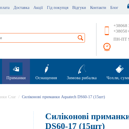
плата
Доставка
Акції
Гід покупця
Відгуки
Контакти
Блог
+38068 
+38050 
ПН-ПТ 9
Приманки
Оснащення
Зимова рибалка
Чохли, сум
анки Слаг
/
Силіконові приманки Aquatech DS60-17 (15шт)
Силіконові приманки
DS60-17 (15шт)