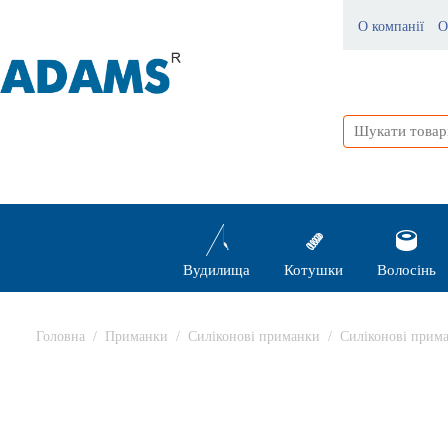
О компанії
О
Вудилища
Котушки
Волосінь
Головна
/
Приманки
/
Силіконові приманки
/
Силіконові прим