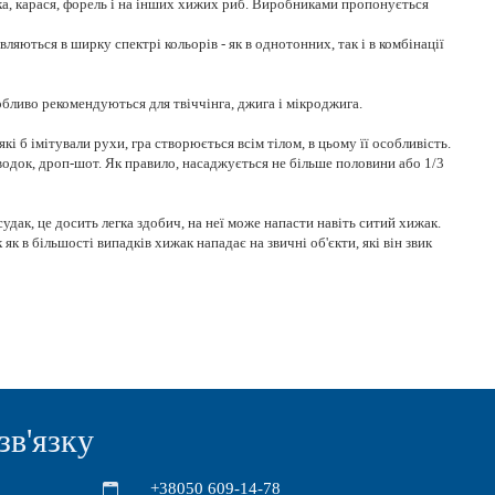
ка, карася, форель і на інших хижих риб. Виробниками пропонується
ляються в ширку спектрі кольорів - як в однотонних, так і в комбінації
собливо рекомендуються для твіччінга, джига і мікроджига.
 б імітували рухи, гра створюється всім тілом, в цьому її особливість.
одок, дроп-шот. Як правило, насаджується не більше половини або 1/3
удак, це досить легка здобич, на неї може напасти навіть ситий хижак.
 в більшості випадків хижак нападає на звичні об'єкти, які він звик
зв'язку
+38050 609-14-78