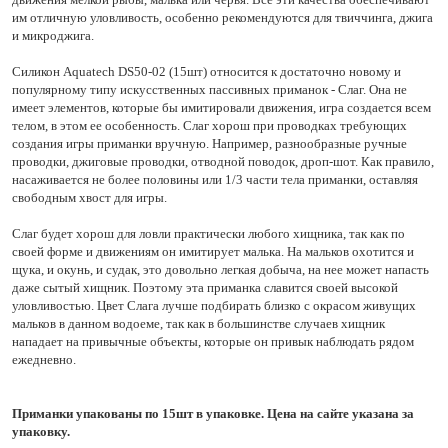
им отличную уловливость, особенно рекомендуются для твиччинга, джига
и микроджига.
Силикон Aquatech DS50-02 (15шт) относится к достаточно новому и
популярному типу искусственных пассивных приманок - Слаг. Она не
имеет элементов, которые бы имитировали движения, игра создается всем
телом, в этом ее особенность. Слаг хорош при проводках требующих
создания игры приманки вручную. Например, разнообразные ручные
проводки, джиговые проводки, отводной поводок, дроп-шот. Как правило,
насаживается не более половины или 1/3 части тела приманки, оставляя
свободным хвост для игры.
Слаг будет хорош для ловли практически любого хищника, так как по
своей форме и движениям он имитирует малька. На мальков охотится и
щука, и окунь, и судак, это довольно легкая добыча, на нее может напасть
даже сытый хищник. Поэтому эта приманка славится своей высокой
уловливостью. Цвет Слага лучше подбирать близко с окрасом живущих
мальков в данном водоеме, так как в большинстве случаев хищник
нападает на привычные объекты, которые он привык наблюдать рядом
ежедневно.
Приманки упакованы по 15шт в упаковке. Цена на сайте указана за
упаковку.