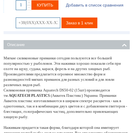
+
КУПИТЬ
Добавить в список сравнения
−
Заказ в 1 клик
Описание
Мягкие силиконовые приманки сегодня пользуются все большей
популярностью у рыболовов. Эти наживки хорошо показали себя при
охоте на щуку, судака, карася, форель и на других хищных рыб.
Производителями предлагается огромное множество форм и
разновидностей мягких приманок для разных условий и для ловли
различных видов рыб.
Силиконовая приманка Aquatech DS50-02 (15шт) производится
тм
AQUATECH PLASTICS
(Акватек Пластикс) Украина. Приманки
Акватек пластикс изготавливаются в ширком спектре расцветок - как в
однотонных, так и в комбинации двух цветов и с добавлением глиттеров -
блестящих, голографических частиц, дополнительно привлекающих
хищную рыбу.
Наживкам придается такая форма, благодаря которой она имитирует
движения мелкой рыбы, малька или червя. Все эти качества обеспечивают