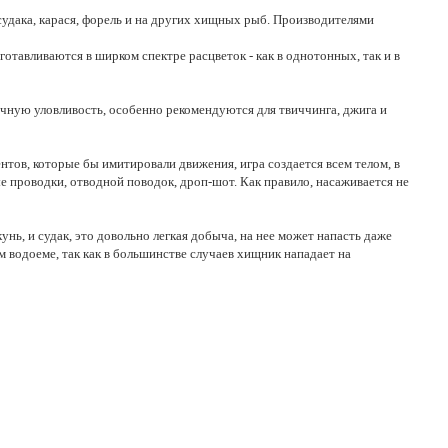
удака, карася, форель и на других хищных рыб. Производителями
готавливаются в ширком спектре расцветок - как в однотонных, так и в
ичную уловливость, особенно рекомендуются для твиччинга, джига и
тов, которые бы имитировали движения, игра создается всем телом, в
проводки, отводной поводок, дроп-шот. Как правило, насаживается не
нь, и судак, это довольно легкая добыча, на нее может напасть даже
 водоеме, так как в большинстве случаев хищник нападает на