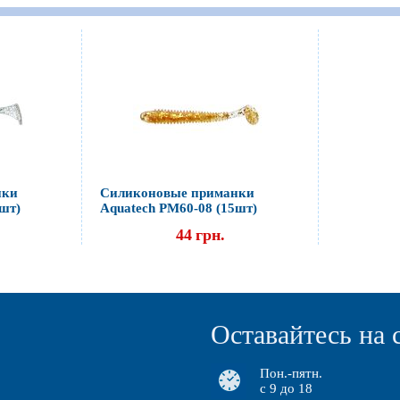
нки
Силиконовые приманки
5шт)
Aquatech PM60-08 (15шт)
44
грн.
Оставайтесь на 
Пон.-пятн.
с 9 до 18