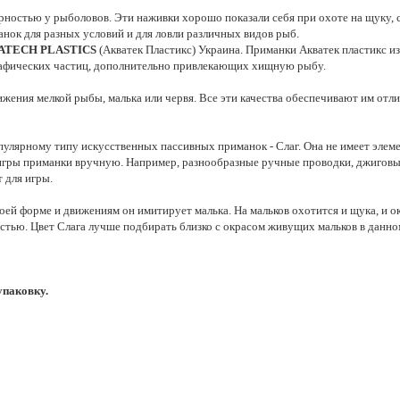
ностью у рыболовов. Эти наживки хорошо показали себя при охоте на щуку, с
нок для разных условий и для ловли различных видов рыб.
ATECH PLASTICS
(Акватек Пластикс) Украина. Приманки Акватек пластикс из
графических частиц, дополнительно привлекающих хищную рыбу.
жения мелкой рыбы, малька или червя. Все эти качества обеспечивают им отл
улярному типу искусственных пассивных приманок - Слаг. Она не имеет элемен
игры приманки вручную. Например, разнообразные ручные проводки, джиговые 
 для игры.
оей форме и движениям он имитирует малька. На мальков охотится и щука, и оку
тью. Цвет Слага лучше подбирать близко с окрасом живущих мальков в данном
упаковку.