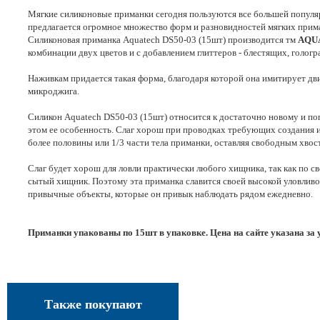
Мягкие силиконовые приманки сегодня пользуются все большей популяр
предлагается огромное множество форм и разновидностей мягких прима
Силиконовая приманка Aquatech DS50-03 (15шт) производится тм
AQU
комбинации двух цветов и с добавлением глиттеров - блестящих, голо
Наживкам придается такая форма, благодаря которой она имитирует дви
микроджига.
Силикон Aquatech DS50-03 (15шт) относится к достаточно новому и поп
этом ее особенность. Слаг хорош при проводках требующих создания 
более половины или 1/3 части тела приманки, оставляя свободным хвост
Слаг будет хорош для ловли практически любого хищника, так как по св
сытый хищник. Поэтому эта приманка славится своей высокой уловливос
привычные объекты, которые он привык наблюдать рядом ежедневно.
Приманки упакованы по 15шт в упаковке. Цена на сайте указана за 
Также покупают