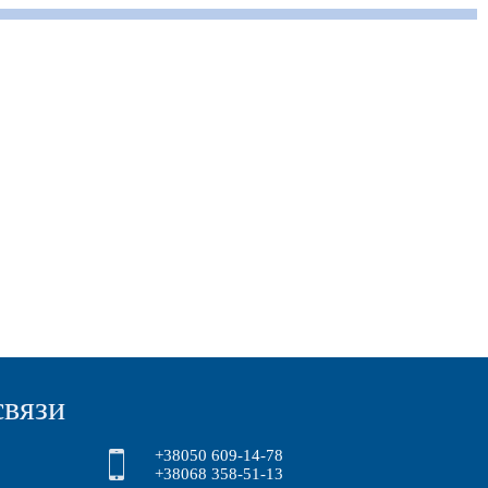
связи
+38050 609-14-78
+38068 358-51-13