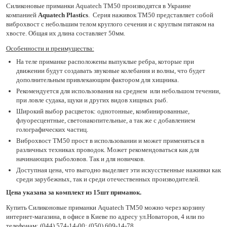
Силиконовые приманки Aquatech TM50 производятся в Украине
компанией
Aquatech Plastics
. Серия наживок TM50 представляет собой
виброхвост с небольшим телом круглого сечения и с круглым пятаком на
хвосте. Общая их длина составляет 50мм.
Особенности и преимущества:
На теле приманке расположены выпуклые ребра, которые при
движении будут создавать звуковые колебания и волны, что будет
дополнительным привлекающим фактором для хищника.
Рекомендуется для использования на среднем или небольшом течении,
при ловле судака, щуки и других видов хищных рыб.
Широкий выбор расцветок: однотонные, комбинированные,
флуоресцентные, светонакопительные, а так же с добавлением
голографических частиц.
Виброхвост TM50 прост в использовании и может применяться в
различных техниках проводок. Может рекомендоваться как для
начинающих рыболовов. Так и для новичков.
Доступная цена, что выгодно выделяет эти искусственные наживки как
среди зарубежных, так и среди отечественных производителей.
Цена указана за комплект из 15шт приманок.
Купить Силиконовые приманки Aquatech TM50 можно через корзину
интернет-магазина, в офисе в Киеве по адресу ул.Новаторов, 4 или по
телефонам: (044) 574-14-00; (050) 609-14-78.