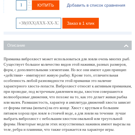
+
КУПИТЬ
Добавить в список сравнения
−
Заказ в 1 клик
Описание
Приманка виброхвост может использоваться для ловли очень многих рыб.
Существует большое количество видов этой наживки, разных размеров,
форм, с дополнительными элементами. Но все они имеют один принцип
«действия» - имитируют живую рыбку. Кроме того, отличительная
особенность любой разновидности этой приманки это наличие
характерного хвоста-лопасти. Виброхвост относят к активным приманкам,
при проводке, под встречным давлением воды, хвостом совершаются
волнообразные движения, что похоже на то, как это делает живая рыбка
или малек. Размашистость, характер и амплитуда движений хвоста зависит
от формы пятака (копыта) на его конце. Хвост с круглым и большим
пятаком хорош при ловле в стоячей воде, а для ловли на течении лучше
выбрать виброхвост с небольшим хвостом овальной или треугольной
формы. Некоторые модели этих искусственных наживок имеют вырезы на
теле, ребра и плавники, что также отражается на характере игры.