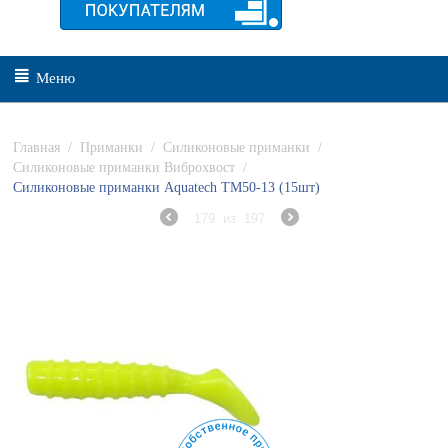
Меню
Главная
/
Приманки
/
Силиконовые приманки
/
Силиконовые приманки Виброхвост
/
Силиконовые приманки Aquatech ТМ50-13 (15шт)
179
из
197