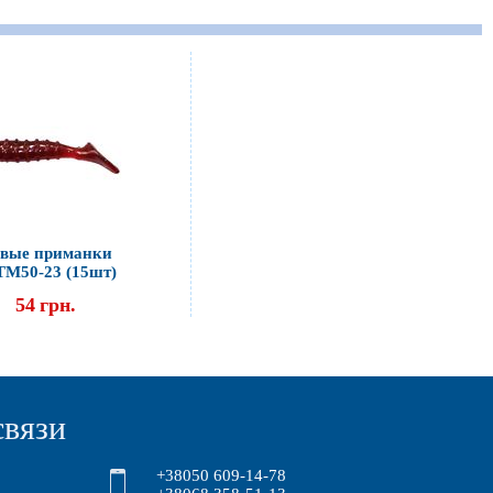
вые приманки
ТМ50-23 (15шт)
54
грн.
связи
+38050 609-14-78