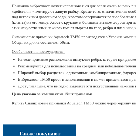
Приманка виброхвост может использоваться для ловли очень многих ры
«действия» - имитируют живую рыбку. Кроме того, отличительная особ
под встречным давлением воды, хвостом совершаются волнообразные дви
(копыта) на его конце. Хвост с круглым и большим пятаком хорош при 
этих искусственных наживок имеют вырезы на теле, ребра и плавники, 
Силиконовые приманки Aquatech TM50 производятся в Украине компа
Общая их длина составляет 50мм.
Особенности и преимущества:
На теле приманке расположены выпуклые ребра, которые при движе
Рекомендуется для использования на среднем или небольшом течени
Широкий выбор расцветок: однотонные, комбинированные, флуоресц
Виброхвост TM50 прост в использовании и может применяться в ра
Доступная цена, что выгодно выделяет эти искусственные наживки 
Цена указана за комплект из 15шт приманок.
Купить Силиконовые приманки Aquatech TM50 можно через корзину интерн
Также покупают