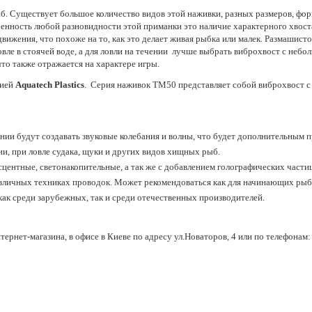
б. Существует большое количество видов этой наживки, разных размеров, фо
енность любой разновидности этой приманки это наличие характерного хвост
жения, что похоже на то, как это делает живая рыбка или малек. Размашисто
ловле в стоячей воде, а для ловли на течении лучше выбрать виброхвост с не
что также отражается на характере игры.
нией
Aquatech Plastics
. Серия наживок TM50 представляет собой виброхвост с 
нии будут создавать звуковые колебания и волны, что будет дополнительным
и, при ловле судака, щуки и других видов хищных рыб.
ентные, светонакопительные, а так же с добавлением голографических частиц
зличных техниках проводок. Может рекомендоваться как для начинающих рыбол
как среди зарубежных, так и среди отечественных производителей.
ет-магазина, в офисе в Киеве по адресу ул.Новаторов, 4 или по телефонам: (