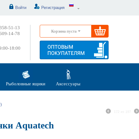
Войти
Регистрация
358-51-13
Корзина пуста
609-14-78
:00-18:00
Рыболовные ящики
Аксессуары
)
172
из
197
ки Aquatech