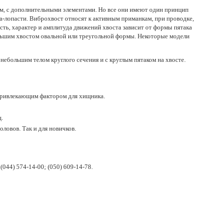
рм, с дополнительными элементами. Но все они имеют один принцип
а-лопасти. Виброхвост относят к активным приманкам, при проводке,
сть, характер и амплитуда движений хвоста зависит от формы пятака
большим хвостом овальной или треугольной формы. Некоторые модели
небольшим телом круглого сечения и с круглым пятаком на хвосте.
 привлекающим фактором для хищника.
.
овов. Так и для новичков.
044) 574-14-00; (050) 609-14-78.