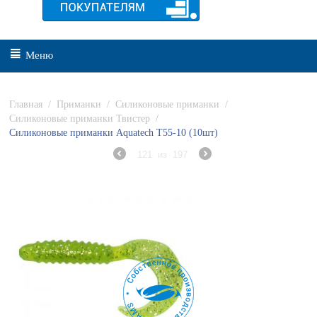
Меню
Главная
/
Приманки
/
Силиконовые приманки
/
Силиконовые приманки Твистер
/
Силиконовые приманки Aquatech Т55-10 (10шт)
121
из
197