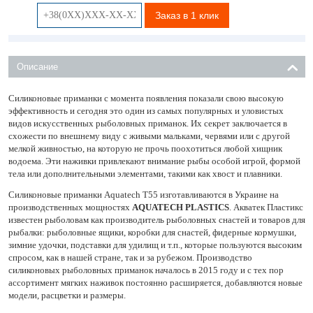
Заказ в 1 клик
Описание
Силиконовые приманки с момента появления показали свою высокую
эффективность и сегодня это один из самых популярных и уловистых
видов искусственных рыболовных приманок. Их секрет заключается в
схожести по внешнему виду с живыми мальками, червями или с другой
мелкой живностью, на которую не прочь поохотиться любой хищник
водоема. Эти наживки привлекают внимание рыбы особой игрой, формой
тела или дополнительными элементами, такими как хвост и плавники.
Силиконовые приманки Aquatech Т55 изготавливаются в Украине на
производственных мощностях
AQUATECH PLASTICS
. Акватек Пластикс
известен рыболовам как производитель рыболовных снастей и товаров для
рыбалки: рыболовные ящики, коробки для снастей, фидерные кормушки,
зимние удочки, подставки для удилищ и т.п., которые пользуются высоким
спросом, как в нашей стране, так и за рубежом. Производство
силиконовых рыболовных приманок началось в 2015 году и с тех пор
ассортимент мягких наживок постоянно расширяется, добавляются новые
модели, расцветки и размеры.