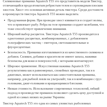
Силиконовые приманки Aquatech Т55 это представитель модели Твистер,
отличающийся продолговатым ребристым телом и серповидным плоским
хвостом. Хвост это основная активная деталь твистера. Среди достоинств
и преимуществ твистера Aquatech Т55 можно выделить:
Продуманная форма. При проводке хвост извивается и создает волны,
что и привлекает рыбу. Ребра на теле приманки создают колебания, что
тоже способствует привлечению внимания.
Широкий выбор расцветок. Твистеры Aquatech Т55 производятся в
однотонных расцветках, комбинированных, с добавлением
голографических частиц – глиттеров, светонакопительные и
флуоресцентные.
Безопасность. Приманки изготавливаются из качественного силикона и
добавок. Силикон, добавки и красители не имеют запаха, наживки
безопасны для кожи и поверхностей, с которыми контактируют.
Широкое применение. Искусственная наживка Aquatech Т55
результативна как в равномерных, спокойных проводках, так и в
джиговых, может использоваться как самостоятельная приманка,
например, для рыбной ловли на ультралайт, так и в комбинации с груз
головками, джиг-головками и вращающимися блеснами.
Низкая стоимость. Использование современных технологий, гибкий
подход в производстве приманок позволяют сделать цену доступной и
одной из самых низких на рынке Украины.
Твистер Aquatech Т55 это одна из самых уловистых рыболовных