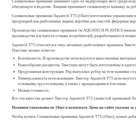
Силиконовые приманки занимают одно из лидирующих мест среди иску
обитающую в водоеме. Хищник принимает силиконовую наживку за добыч
Силиконовые приманки Aquatech Т75 (10шт) изготовлены украинским 
продукцией как рыболовные ящики, коробки для снастей, фидерные кор
Производство силиконовых приманок тм AQUATECH PLASTICS началось в
производства изучаются отзывы потребителей, разрабатываются новы
Aquatech Т75 относится к типу активных рыболовных приманок Твистер.
Пластикс можно отнести:
Безопасность. В производстве используются качественные материалы
Разнообразие расцветок. Твистеры могут быть изготовлены в одното
Продуманная конструкция. Ряд выпуклых ребер на теле наживки созд
Универсальность использования. Твистер Aquatech Т75 используется 
головками, груз-головками, а также с вращающимися блеснами.
Низкая стоимость.
Все эти качества делают Твистер Aquatech Т75 уловистой приманкой. Ее
Наживки упакованы по 10шт в комплекте. Цена на сайте указана за 
Чтобы купить Силиконовые приманки Aquatech Т75 (10шт), нужно добав