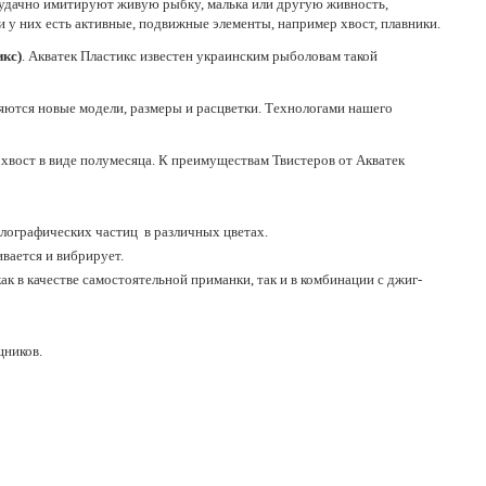
удачно имитируют живую рыбку, малька или другую живность,
у них есть активные, подвижные элементы, например хвост, плавники.
кс)
. Акватек Пластикс известен украинским рыболовам такой
ются новые модели, размеры и расцветки. Технологами нашего
 хвост в виде полумесяца. К преимуществам Твистеров от Акватек
олографических частиц в различных цветах.
вается и вибрирует.
ак в качестве самостоятельной приманки, так и в комбинации с джиг-
щников.