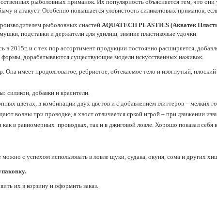
сственных рыболовных приманок. Их популярность объясняется тем, что они 
у и атакует. Особенно повышается уловистость силиконовых приманок, если 
производителем рыболовных снастей
AQUATECH PLASTICS (Акватек Пласти
мушки, подставки и держатели для удилищ, зимние пластиковые удочки.
 2015г, и с тех пор ассортимент продукции постоянно расширяется, добавля
е формы, дорабатываются существующие модели искусственных наживок.
 Она имеет продолговатое, ребристое, обтекаемое тело и изогнутый, плоский
: силикон, добавки и красители.
нных цветах, в комбинации двух цветов и с добавлением глиттеров – мелких г
ают волны при проводке, а хвост отличается яркой игрой – при движении изви
как в равномерных проводках, так и в джиговой ловле. Хорошо показал себя к
 можно с успехом использовать в ловле щуки, судака, окуня, сома и других хи
упаковку.
ить их в корзину и оформить заказ.