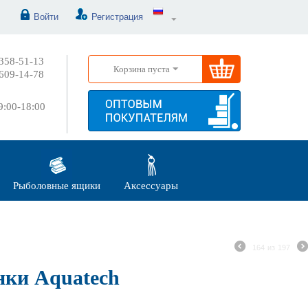
Войти
Регистрация
358-51-13
Корзина пуста
609-14-78
:00-18:00
Рыболовные ящики
Аксессуары
164
из
197
ки Aquatech