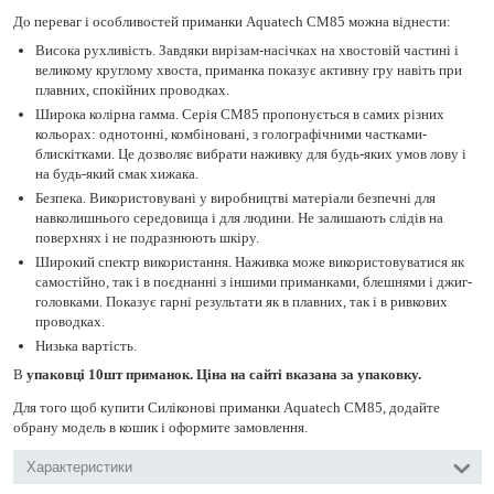
До переваг і особливостей приманки Aquatech СМ85 можна віднести:
Висока рухливість. Завдяки вирізам-насічках на хвостовій частині і
великому круглому хвоста, приманка показує активну гру навіть при
плавних, спокійних проводках.
Широка колірна гамма. Серія СМ85 пропонується в самих різних
кольорах: однотонні, комбіновані, з голографічними частками-
блискітками. Це дозволяє вибрати наживку для будь-яких умов лову і
на будь-який смак хижака.
Безпека. Використовувані у виробництві матеріали безпечні для
навколишнього середовища і для людини. Не залишають слідів на
поверхнях і не подразнюють шкіру.
Широкий спектр використання. Наживка може використовуватися як
самостійно, так і в поєднанні з іншими приманками, блешнями і джиг-
головками. Показує гарні результати як в плавних, так і в ривкових
проводках.
Низька вартість.
В
упаковці 10шт приманок. Ціна на сайті вказана за упаковку.
Для того щоб купити Силіконові приманки Aquatech СМ85, додайте
обрану модель в кошик і оформите замовлення.
Характеристики