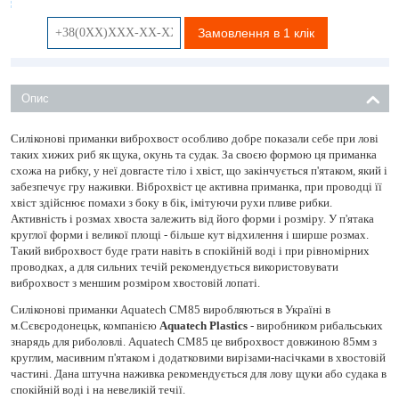
Замовлення в 1 клік
Опис
Силіконові приманки виброхвост особливо добре показали себе при лові
таких хижих риб як щука, окунь та судак. За своєю формою ця приманка
схожа на рибку, у неї довгасте тіло і хвіст, що закінчується п'ятаком, який і
забезпечує гру наживки. Віброхвіст це активна приманка, при проводці її
хвіст здійснює помахи з боку в бік, імітуючи рухи пливе рибки.
Активність і розмах хвоста залежить від його форми і розміру. У п'ятака
круглої форми і великої площі - більше кут відхилення і ширше розмах.
Такий виброхвост буде грати навіть в спокійній воді і при рівномірних
проводках, а для сильних течій рекомендується використовувати
виброхвост з меншим розміром хвостовій лопаті.
Силіконові приманки Aquatech СМ85 виробляються в Україні в
м.Сєвєродонецьк, компанією
Aquatech Plastics
- виробником рибальських
знарядь для риболовлі. Aquatech СМ85 це виброхвост довжиною 85мм з
круглим, масивним п'ятаком і додатковими вирізами-насічками в хвостовій
частині. Дана штучна наживка рекомендується для лову щуки або судака в
спокійній воді і на невеликій течії.