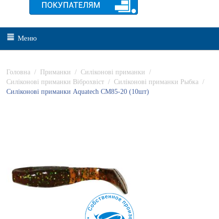
Меню
Головна
/
Приманки
/
Силіконові приманки
/
Силіконові приманки Віброхвіст
/
Силіконові приманки Рыбка
/
Силіконові приманки Aquatech СМ85-20 (10шт)