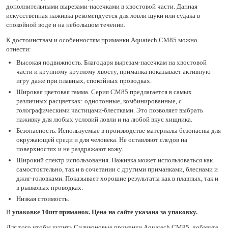
дополнительными вырезами-насечками в хвостовой части. Данная
искусственная наживка рекомендуется для ловли щуки или судака в
спокойной воде и на небольшом течении.
К достоинствам и особенностям приманки Aquatech СМ85 можно
отнести:
Высокая подвижность. Благодаря вырезам-насечкам на хвостовой
части и крупному круглому хвосту, приманка показывает активную
игру даже при плавных, спокойных проводках.
Широкая цветовая гамма. Серия СМ85 предлагается в самых
различных расцветках: однотонные, комбинированные, с
голографическими частицами-блестками. Это позволяет выбрать
наживку для любых условий ловли и на любой вкус хищника.
Безопасность. Используемые в производстве материалы безопасны для
окружающей среди и для человека. Не оставляют следов на
поверхностях и не раздражают кожу.
Широкий спектр использования. Наживка может использоваться как
самостоятельно, так и в сочетании с другими приманками, блеснами и
джиг-головками. Показывает хорошие результаты как в плавных, так и
в рывковых проводках.
Низкая стоимость.
В
упаковке 10шт приманок. Цена на сайте указана за упаковку.
Для того чтобы купить Силиконовые приманки Aquatech СМ85, добавьте