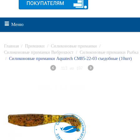
Меню
Главная
/
Приманки
/
Силиконовые приманки
/
Силиконовые приманки Виброхвост
/
Силиконовые приманки Рыбка
/
Силиконовые приманки Aquatech СМ85-22-03 съедобные (10шт)
113
из
197