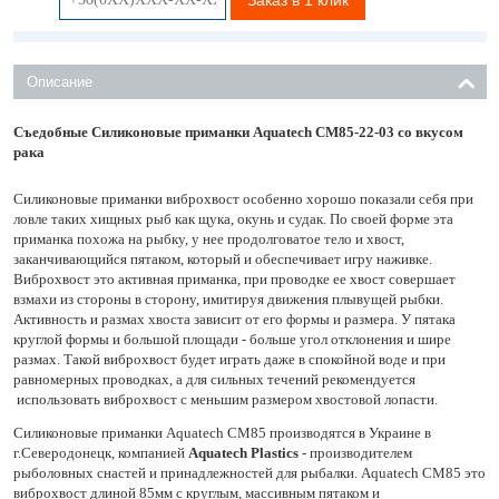
Описание
Съедобные Силиконовые приманки Aquatech CM85-22-03 со вкусом
рака
Силиконовые приманки виброхвост особенно хорошо показали себя при
ловле таких хищных рыб как щука, окунь и судак. По своей форме эта
приманка похожа на рыбку, у нее продолговатое тело и хвост,
заканчивающийся пятаком, который и обеспечивает игру наживке.
Виброхвост это активная приманка, при проводке ее хвост совершает
взмахи из стороны в сторону, имитируя движения плывущей рыбки.
Активность и размах хвоста зависит от его формы и размера. У пятака
круглой формы и большой площади - больше угол отклонения и шире
размах. Такой виброхвост будет играть даже в спокойной воде и при
равномерных проводках, а для сильных течений рекомендуется
использовать виброхвост с меньшим размером хвостовой лопасти.
Силиконовые приманки Aquatech СМ85 производятся в Украине в
г.Северодонецк, компанией
Aquatech Plastics
- производителем
рыболовных снастей и принадлежностей для рыбалки. Aquatech СМ85 это
виброхвост длиной 85мм с круглым, массивным пятаком и