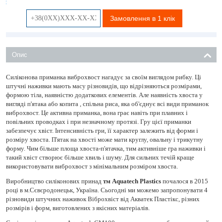
Замовлення в 1 клік
Опис
Силіконова приманка виброхвост нагадує за своїм виглядом рибку. Ці
штучні наживки мають масу різновидів, що відрізняються розмірами,
формою тіла, наявністю додаткових елементів. Але наявність хвоста у
вигляді п'ятака або копита , спільна риса, яка об'єднує всі види приманок
виброхвост. Це активна приманка, вона грає навіть при плавних і
повільних проводках і при незначному протязі. Гру цієї приманки
забезпечує хвіст. Інтенсивність гри, її характер залежить від форми і
розміру хвоста. П'ятак на хвості може мати круглу, овальну і трикутну
форму. Чим більше площа хвоста-п'ятачка, тим активніше гра наживки і
такий хвіст створює більше хвиль і шуму. Для сильних течій краще
використовувати виброхвост з мінімальним розміром хвоста.
Виробництво силіконових принад
тм Aquatech Plastics
почалося в 2015
році в м.Сєвєродонецьк, Україна. Сьогодні ми можемо запропонувати 4
різновиди штучних наживок Віброхвіст від Акватек Пластікс, різних
розмірів і форм, виготовлених з якісних матеріалів.