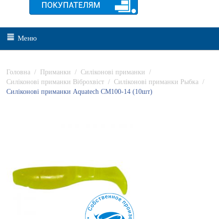
Меню
Головна
/
Приманки
/
Силіконові приманки
/
Силіконові приманки Віброхвіст
/
Силіконові приманки Рыбка
/
Силіконові приманки Aquatech СМ100-14 (10шт)