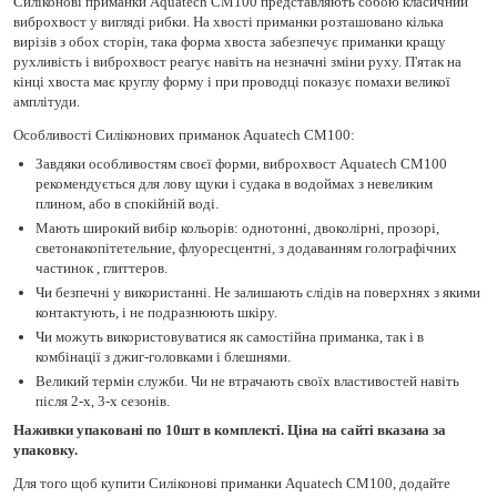
Силіконові приманки Aquatech СМ100 представляють собою класичний
виброхвост у вигляді рибки. На хвості приманки розташовано кілька
вирізів з обох сторін, така форма хвоста забезпечує приманки кращу
рухливість і виброхвост реагує навіть на незначні зміни руху. П'ятак на
кінці хвоста має круглу форму і при проводці показує помахи великої
амплітуди.
Особливості Силіконових приманок Aquatech СМ100:
Завдяки особливостям своєї форми, виброхвост Aquatech СМ100
рекомендується для лову щуки і судака в водоймах з невеликим
плином, або в спокійній воді.
Мають широкий вибір кольорів: однотонні, двоколірні, прозорі,
светонакопітетельние, флуоресцентні, з додаванням голографічних
частинок , глиттеров.
Чи безпечні у використанні. Не залишають слідів на поверхнях з якими
контактують, і не подразнюють шкіру.
Чи можуть використовуватися як самостійна приманка, так і в
комбінації з джиг-головками і блешнями.
Великий термін служби. Чи не втрачають своїх властивостей навіть
після 2-х, 3-х сезонів.
Наживки упаковані по 10шт в комплекті. Ціна на сайті вказана за
упаковку.
Для того щоб купити Силіконові приманки Aquatech СМ100, додайте