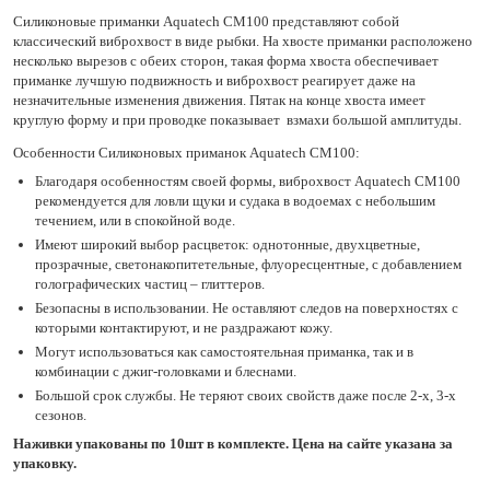
Силиконовые приманки Aquatech СМ100 представляют собой
классический виброхвост в виде рыбки. На хвосте приманки расположено
несколько вырезов с обеих сторон, такая форма хвоста обеспечивает
приманке лучшую подвижность и виброхвост реагирует даже на
незначительные изменения движения. Пятак на конце хвоста имеет
круглую форму и при проводке показывает взмахи большой амплитуды.
Особенности Силиконовых приманок Aquatech СМ100:
Благодаря особенностям своей формы, виброхвост Aquatech СМ100
рекомендуется для ловли щуки и судака в водоемах с небольшим
течением, или в спокойной воде.
Имеют широкий выбор расцветок: однотонные, двухцветные,
прозрачные, светонакопитетельные, флуоресцентные, с добавлением
голографических частиц – глиттеров.
Безопасны в использовании. Не оставляют следов на поверхностях с
которыми контактируют, и не раздражают кожу.
Могут использоваться как самостоятельная приманка, так и в
комбинации с джиг-головками и блеснами.
Большой срок службы. Не теряют своих свойств даже после 2-х, 3-х
сезонов.
Наживки упакованы по 10шт в комплекте. Цена на сайте указана за
упаковку.