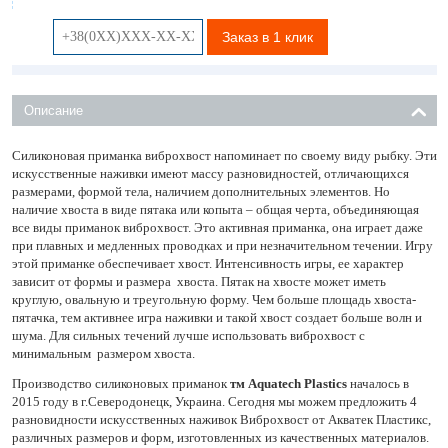
Заказ в 1 клик
Описание
Силиконовая приманка виброхвост напоминает по своему виду рыбку. Эти
искусственные наживки имеют массу разновидностей, отличающихся
размерами, формой тела, наличием дополнительных элементов. Но
наличие хвоста в виде пятака или копыта – общая черта, объединяющая
все виды приманок виброхвост. Это активная приманка, она играет даже
при плавных и медленных проводках и при незначительном течении. Игру
этой приманке обеспечивает хвост. Интенсивность игры, ее характер
зависит от формы и размера хвоста. Пятак на хвосте может иметь
круглую, овальную и треугольную форму. Чем больше площадь хвоста-
пятачка, тем активнее игра наживки и такой хвост создает больше волн и
шума. Для сильных течений лучше использовать виброхвост с
минимальным размером хвоста.
Производство силиконовых приманок
тм Aquatech Plastics
началось в
2015 году в г.Северодонецк, Украина. Сегодня мы можем предложить 4
разновидности искусственных наживок Виброхвост от Акватек Пластикс,
различных размеров и форм, изготовленных из качественных материалов.