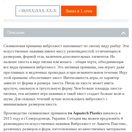
Заказ в 1 клик
Описание
Силиконовая приманка виброхвост напоминает по своему виду рыбку. Эти
искусственные наживки имеют массу разновидностей, отличающихся
размерами, формой тела, наличием дополнительных элементов. Но
наличие хвоста в виде пятака или копыта – общая черта, объединяющая
все виды приманок виброхвост. Это активная приманка, она играет даже
при плавных и медленных проводках и при незначительном течении. Игру
этой приманке обеспечивает хвост. Интенсивность игры, ее характер
зависит от формы и размера хвоста. Пятак на хвосте может иметь
круглую, овальную и треугольную форму. Чем больше площадь хвоста-
пятачка, тем активнее игра наживки и такой хвост создает больше волн и
шума. Для сильных течений лучше использовать виброхвост с
минимальным размером хвоста.
Производство силиконовых приманок
тм Aquatech Plastics
началось в
2015 году в г.Северодонецк, Украина. Сегодня мы можем предложить 4
разновидности искусственных наживок Виброхвост от Акватек Пластикс,
различных размеров и форм, изготовленных из качественных материалов.