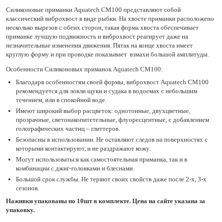
Силиконовые приманки Aquatech СМ100 представляют собой
классический виброхвост в виде рыбки. На хвосте приманки расположено
несколько вырезов с обеих сторон, такая форма хвоста обеспечивает
приманке лучшую подвижность и виброхвост реагирует даже на
незначительные изменения движения. Пятак на конце хвоста имеет
круглую форму и при проводке показывает взмахи большой амплитуды.
Особенности Силиконовых приманок Aquatech СМ100:
Благодаря особенностям своей формы, виброхвост Aquatech СМ100
рекомендуется для ловли щуки и судака в водоемах с небольшим
течением, или в спокойной воде.
Имеют широкий выбор расцветок: однотонные, двухцветные,
прозрачные, светонакопитетельные, флуоресцентные, с добавлением
голографических частиц – глиттеров.
Безопасны в использовании. Не оставляют следов на поверхностях с
которыми контактируют, и не раздражают кожу.
Могут использоваться как самостоятельная приманка, так и в
комбинации с джиг-головками и блеснами.
Большой срок службы. Не теряют своих свойств даже после 2-х, 3-х
сезонов.
Наживки упакованы по 10шт в комплекте. Цена на сайте указана за
упаковку.