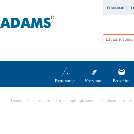
О компанії
О
Вудилища
Котушки
Волосінь
Головна
/
Приманки
/
Силіконові приманки
/
Силіконові прим