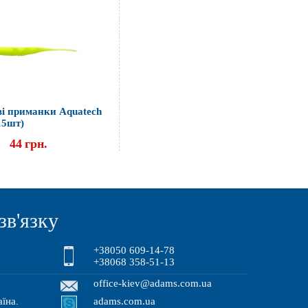
і приманки Aquatech
15шт)
44
грн.
зв'язку
+38050 609-14-78
+38068 358-51-13
office-kiev@adams.com.ua
аїна
adams.com.ua
.