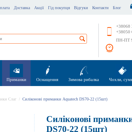
плата
Доставка
Акції
Гід покупця
Відгуки
Контакти
Блог
+38068 
+38050 
ПН-ПТ 9
Приманки
Оснащення
Зимова рибалка
Чохли, сум
анки Слаг
/
Силіконові приманки Aquatech DS70-22 (15шт)
Силіконові приманки
DS70-22 (15шт)