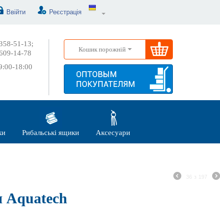
Ввійти
Реєстрація
358-51-13;
Кошик порожній
609-14-78
:00-18:00
ки
Рибальські ящики
Аксесуари
36
з
197
 Aquatech