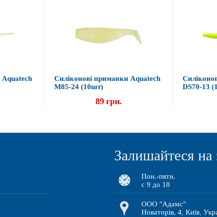
 Aquatech
Силіконові приманки Aquatech
Силіконов
М85-24 (10шт)
DS70-13 (
89
грн.
Залишайтеся на 
Пон.-пятн.
с 9 до 18
ООО "Адамс"
Новаторів, 4
Київ
Укр
,
,