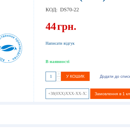
КОД:
DS70-22
44
грн.
Написати відгук
В наявності
+
У КОШИК
Додати до спис
−
Замовлення в 1 кл