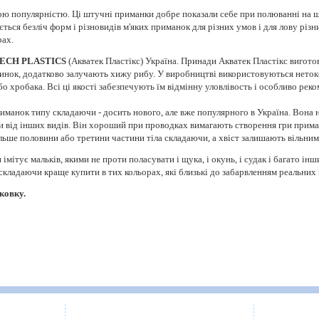
шою популярністю. Ці штучні приманки добре показали себе при полюванні на щу
ся безліч форм і різновидів м'яких приманок для різних умов і для лову різних
рах.
ECH PLASTICS
(Акватек Пластікс) Україна. Принади Акватек Пластікс виготов
стинок, додатково залучають хижу рибу. У виробництві використовуються неток
бо хробака. Всі ці якості забезпечують їм відмінну уловлівость і особливо рек
анок типу складаючи - досить нового, але вже популярного в Україна. Вона не 
аючи від інших видів. Він хороший при проводках вимагають створення гри прим
ільше половини або третини частини тіла складаючи, а хвіст залишають вільни
ітує мальків, якими не проти поласувати і щука, і окунь, і судак і багато інш
ладаючи краще купити в тих кольорах, які близькі до забарвленням реальних ма
ковку.