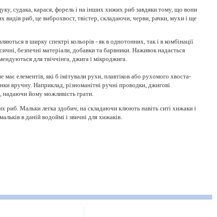
ку, судака, карася, форель і на інших хижих риб завдяки тому, що вони
 видів риб, це виброхвост, твістер, складаючи, черви, рачки, мухи і ще
ляються в ширку спектрі кольорів - як в однотонних, так і в комбінації
сичні, безпечні матеріали, добавки та барвники. Наживок надається
омендуються для твіччінга, джига і мікроджига.
має елементів, які б імітували рухи, плавтіков або рухомого хвоста-
анки вручну. Наприклад, різноманітні ручні проводки, джигові
м, надаючи йому можливість грати.
их риб. Мальки легка здобич, на складаючи клюють навіть ситі хижаки і
льків в даній водоймі і звичні для хижаків.