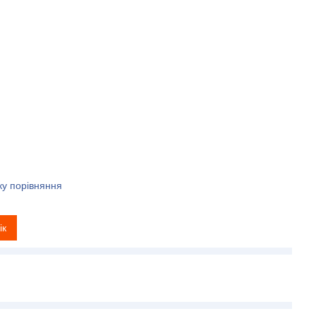
ку порівняння
ік