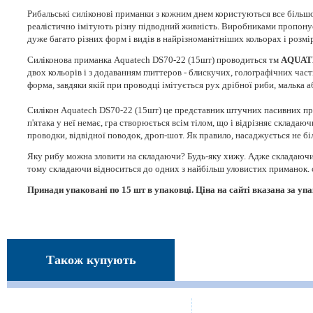
Рибальські силіконові приманки з кожним днем ​​користуються все біль
реалістично імітують різну підводний живність. Виробниками пропонуєть
дуже багато різних форм і видів в найрізноманітніших кольорах і розмі
Силіконова приманка Aquatech DS70-22 (15шт) проводиться тм
AQUAT
двох кольорів і з додаванням глиттеров - блискучих, голографічних ча
форма, завдяки якій при проводці імітується рух дрібної риби, малька а
Силікон Aquatech DS70-22 (15шт) це представник штучних пасивних прим
п'ятака у неї немає, гра створюється всім тілом, що і відрізняє склад
проводки, відвідної поводок, дроп-шот. Як правило, насаджується не б
Яку рибу можна зловити на складаючи? Будь-яку хижу. Адже складаючи ім
тому складаючи відноситься до одних з найбільш уловистих приманок. ск
Принади упаковані по 15 шт в упаковці. Ціна на сайті вказана за упа
Також купують