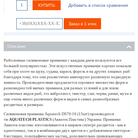
+
КУПИТЬ
Добавить в список сравнения
−
Заказ в 1 клик
Описание
Рыболовные силиконовые приманки с каждым днем пользуются все
большей популярностью. Эти искусственные приманки хорошо показали
себя при охоте на щуку, судака, карася, форель и на других хищных рыб
благодаря тому, что они реалистично имитируют различную подводную
живность. Производителями предлагается огромное множество форм и
разновидностей мягких приманок для разных условий и для ловли
различных видов рыб, это виброхвост, твистер, слаг, черви, рачки, мухи и
еще очень много различных форм и видов в самых разнообразных
расцветках и размерах.
Силиконовая приманка Aquatech DS70-10 (15шт) производится
тм
AQUATECH PLASTICS
(Акватек Пластикс) Украина. Приманки
Акватек пластикс изготавливаются в ширком спектре расцветок - как в
однотонных, так и в комбинации двух цветов и с добавлением глиттеров -
блестящих, голографических частиц, дополнительно привлекающих