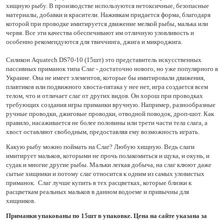
хищную рыбу. В производстве используются нетоксичные, безопасные
материалы, добавки и красители. Наживкам придается форма, благодаря
которой при проводке имитируется движение мелкой рыбы, малька или
червя. Все эти качества обеспечивают им отличную уловливость и
особенно рекомендуются для твиччинга, джига и микроджига.
Силикон Aquatech DS70-10 (15шт) это представитель искусственных
пассивных приманок типа Слаг - достаточно нового, но уже популярного в
Украине. Она не имеет элементов, которые бы имитировали движения,
плавтиков или подвижного хвоста-пятака у нее нет, игра создается всем
телом, что и отличает слаг от других видов. Он хорош при проводках
требующих создания игры приманки вручную. Например, разнообразные
ручные проводки, джиговые проводки, отводной поводок, дроп-шот. Как
правило, насаживается не более половины или трети части тела слага, а
хвост оставляют свободным, предоставляя ему возможность играть.
Какую рыбу можно поймать на Слаг? Любую хищную. Ведь слаги
имитирует мальков, которыми не прочь полакомиться и щука, и окунь, и
судак и многие другие рыбы. Мальки легкая добыча, на слаг клюют даже
сытые хищники и потому слаг относится к одним из самых уловистых
приманок. Слаг лучше купить в тех расцветках, которые близки к
расцветкам реальных мальков в данном водоеме и привычны для
хищников.
Приманки упакованы по 15шт в упаковке. Цена на сайте указана за