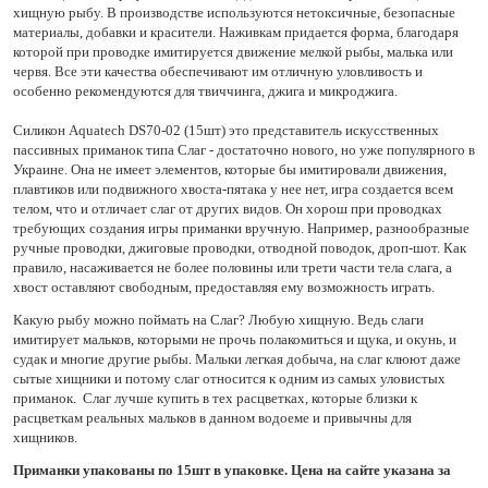
хищную рыбу. В производстве используются нетоксичные, безопасные
материалы, добавки и красители. Наживкам придается форма, благодаря
которой при проводке имитируется движение мелкой рыбы, малька или
червя. Все эти качества обеспечивают им отличную уловливость и
особенно рекомендуются для твиччинга, джига и микроджига.
Силикон Aquatech DS70-02 (15шт) это представитель искусственных
пассивных приманок типа Слаг - достаточно нового, но уже популярного в
Украине. Она не имеет элементов, которые бы имитировали движения,
плавтиков или подвижного хвоста-пятака у нее нет, игра создается всем
телом, что и отличает слаг от других видов. Он хорош при проводках
требующих создания игры приманки вручную. Например, разнообразные
ручные проводки, джиговые проводки, отводной поводок, дроп-шот. Как
правило, насаживается не более половины или трети части тела слага, а
хвост оставляют свободным, предоставляя ему возможность играть.
Какую рыбу можно поймать на Слаг? Любую хищную. Ведь слаги
имитирует мальков, которыми не прочь полакомиться и щука, и окунь, и
судак и многие другие рыбы. Мальки легкая добыча, на слаг клюют даже
сытые хищники и потому слаг относится к одним из самых уловистых
приманок. Слаг лучше купить в тех расцветках, которые близки к
расцветкам реальных мальков в данном водоеме и привычны для
хищников.
Приманки упакованы по 15шт в упаковке. Цена на сайте указана за