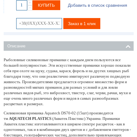
+
КУПИТЬ
Добавить в список сравнения
−
Заказ в 1 клик
Описание
Рыболовные силиконовые приманки с каждым днем пользуются все
большей популярностью. Эти искусственные приманки хорошо показали
себя при охоте на щуку, судака, карася, форель и на других хищных рыб
благодаря тому, что они реалистично имитируют различную подводную
живность. Производителями предлагается огромное множество форм и
разновидностей мягких приманок для разных условий и для ловли
различных видов рыб, это виброхвост, твистер, слаг, черви, рачки, мухи и
еще очень много различных форм и видов в самых разнообразных
расцветках и размерах.
Силиконовая приманка Aquatech DS70-02 (15шт) производится
тм
AQUATECH PLASTICS
(Акватек Пластикс) Украина. Приманки
Акватек пластикс изготавливаются в ширком спектре расцветок - как в
однотонных, так и в комбинации двух цветов и с добавлением глиттеров -
блестящих, голографических частиц, дополнительно привлекающих