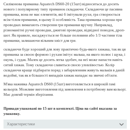
Силіконова приманка Aquatech DS60-20 (15шт) відноситься до досить
нового і популярному типу приманок складаючи. Складаючи це пасивна
приманка, вона не має елементів, які б імітували рухи, гра створюється
всім тілом приманки, в цьому її особливість. Така приманка хороша при
проводках вимагають створення гри приманки вручну. Наприклад,
різноманітні ручні проводки, джигові проводки, відвідної поводок, дроп-
шот. Як правило, насаджується не більше половини або 1/3 частини тіла
приманки, залишаючи вільним хвіст для гри.
складаючи буде хороший для лову практично будь-якого хижака, так як ця
приманка за своєю формою і рухам імітує малька, на якого полює і щука, і
окунь, і судак. Малек це досить легка здобич, на неї може напасти навіть
ситий хижак. Тому складаючи славиться своєю уловлівостью. Колір
складаючи краще підбирати поряд з забарвленням живуть мальків в даній
водоймі, так як в більшості випадків хижак нападає на звичні об'єкти.
М'яка наживка Aquatech DS60 (15шт) виготовляється в широкій гамі
кольорів. Можливе виготовлення під замовлення в потрібному вам кольорі.
Має довгий термін зберігання.
Принади упаковані по 15 шт в комплекті. Ціна на сайті вказана за
упаковку.
Характеристики