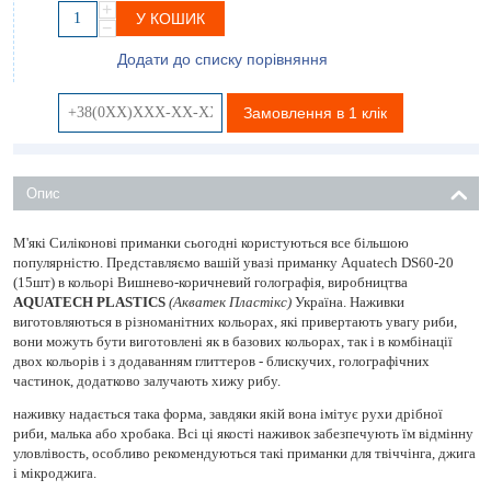
+
У КОШИК
−
Додати до списку порівняння
Замовлення в 1 клік
Опис
М'які Силіконові приманки сьогодні користуються все більшою
популярністю. Представляємо вашій увазі приманку Aquatech DS60-20
(15шт) в кольорі Вишнево-коричневий голографія, виробництва
AQUATECH PLASTICS
(Акватек Пластікс)
Україна. Наживки
виготовляються в різноманітних кольорах, які привертають увагу риби,
вони можуть бути виготовлені як в базових кольорах, так і в комбінації
двох кольорів і з додаванням глиттеров - блискучих, голографічних
частинок, додатково залучають хижу рибу.
наживку надається така форма, завдяки якій вона імітує рухи дрібної
риби, малька або хробака. Всі ці якості наживок забезпечують їм відмінну
уловлівость, особливо рекомендуються такі приманки для твіччінга, джига
і мікроджига.