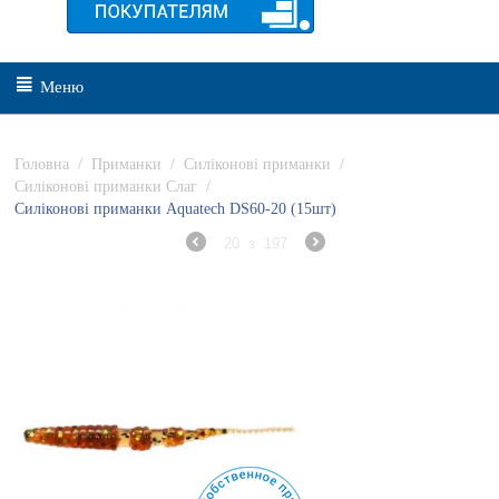
Меню
Головна
/
Приманки
/
Силіконові приманки
/
Силіконові приманки Слаг
/
Силіконові приманки Aquatech DS60-20 (15шт)
20
з
197