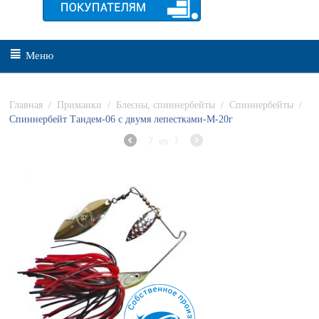
Меню
Главная
/
Приманки
/
Блесны, спиннербейты
/
Спиннербейты
/
Спиннербейт Тандем-06 с двумя лепестками-М-20г
7
из
7