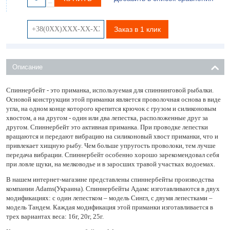
−
Заказ в 1 клик
Описание
Спиннербейт - это приманка, используемая для спиннинговой рыбалки.
Основой конструкции этой приманки является проволочная основа в виде
угла, на одном конце которого крепится крючок с грузом и силиконовым
хвостом, а на другом - один или два лепестка, расположенные друг за
другом. Спиннербейт это активная приманка. При проводке лепестки
вращаются и передают вибрацию на силиконовый хвост приманки, что и
привлекает хищную рыбу. Чем больше упругость проволоки, тем лучше
передача вибрации. Спиннербейт особенно хорошо зарекомендовал себя
при ловле щуки, на мелководье и в заросших травой участках водоемах.
В нашем интернет-магазине представлены спиннербейты производства
компании Adams(Украина). Спиннербейты Адамс изготавливаются в двух
модификациях: с один лепестком – модель Сингл, с двумя лепестками –
модель Тандем. Каждая модификация этой приманки изготавливается в
трех вариантах веса: 16г, 20г, 25г.