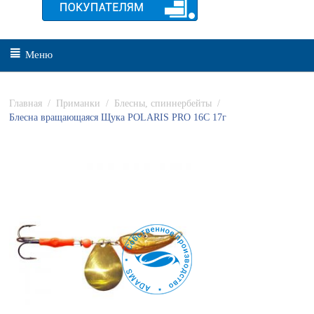
Меню
Главная
/
Приманки
/
Блесны, спиннербейты
/
Блесна вращающаяся Щука POLARIS PRO 16C 17г