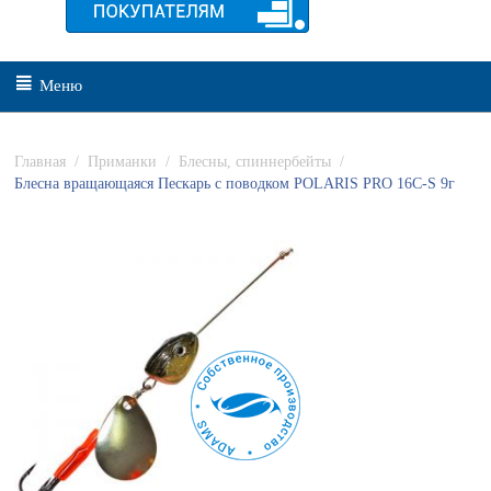
Меню
Главная
/
Приманки
/
Блесны, спиннербейты
/
Блесна вращающаяся Пескарь с поводком POLARIS PRO 16C-S 9г