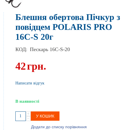
Блешня обертова Пічкур з
повідцем POLARIS PRO
16C-S 20г
КОД:
Пескарь 16C-S-20
42
грн.
Написати відгук
В наявності
+
У КОШИК
−
Додати до списку порівняння