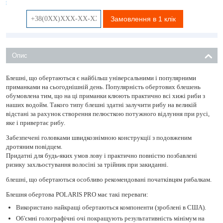
Замовлення в 1 клік
Опис
Блешні, що обертаються є найбільш універсальними і популярними
приманками на сьогоднішній день. Популярність обертових блешень
обумовлена ​​тим, що на ці приманки клюють практично всі хижі риби з
наших водойм. Такого типу блешні здатні залучити рибу на великій
відстані за рахунок створення пелюсткою потужного відлуння при русі,
яке і привертає рибу.
Забезпечені головками швидкознімною конструкції з подовженим
дротяним повідцем.
Придатні для будь-яких умов лову і практично повністю позбавлені
ризику захльостування волосіні за трійник при закиданні.
блешні, що обертаються особливо рекомендовані початківцям рибалкам.
Блешня обертова POLARIS PRO має такі переваги: ​​
Використано найкращі обертаються компоненти (зроблені в США).
Об'ємні голографічні очі покращують результативність мінімум на