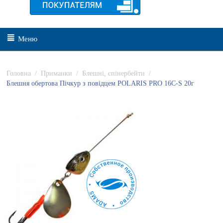
Меню
Головна
/
Приманки
/
Блешні, спінербейти
/
Блешня обертова Пічкур з повідцем POLARIS PRO 16C-S 20г