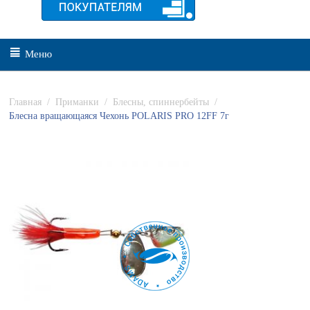
Меню
Главная
/
Приманки
/
Блесны, спиннербейты
/
Блесна вращающаяся Чехонь POLARIS PRO 12FF 7г