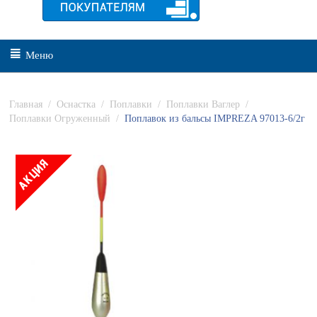
Меню
Главная
/
Оснастка
/
Поплавки
/
Поплавки Ваглер
/
Поплавки Огруженный
/
Поплавок из бальсы IMPREZA 97013-6/2г