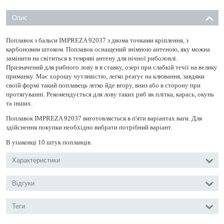
Опис
Поплавок з бальси IMPREZA 92037 з двома точками кріплення, з
карбоновим штоком. Поплавок оснащений знімною антеною, яку можна
замінити на світиться в темряві антену для нічної риболовлі.
Призначений для рибного лову в в ставку, озері при слабкій течії на велику
приманку. Має хорошу чутливістю, легко реагує на клювання, завдяки
своїй формі такий поплавець легко йде вгору, вниз або в сторону при
протягуванні. Рекомендується для лову таких риб як плітка, карась, окунь
та інших.
Поплавок IMPREZA 92037 виготовляється в п'яти варіантах ваги. Для
здійснення покупки необхідно вибрати потрібний варіант.
В упаковці 10 штук поплавців.
Характеристики
Відгуки
Теги