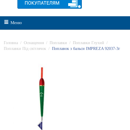
Меню
Головна
/
Оснащення
/
Поплавки
/
Поплавки Глухий
/
Поплавки Під світлячок
/
Поплавок з бальси IMPREZA 92037-3г