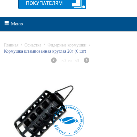
Меню
Главная
/
Оснастка
/
Фидерные кормушки
/
Кормушка штампованная круглая 20г (6 шт)
50
из
59