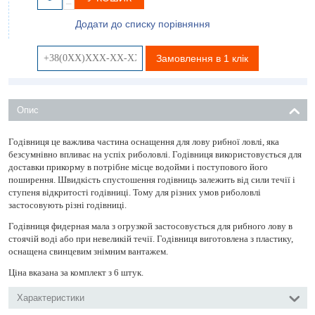
−
Додати до списку порівняння
Замовлення в 1 клік
Опис
Годівниця це важлива частина оснащення для лову рибної ловлі, яка
безсумнівно впливає на успіх риболовлі. Годівниця використовується для
доставки прикорму в потрібне місце водойми і поступового його
поширення. Швидкість спустошення годівниць залежить від сили течії і
ступеня відкритості годівниці. Тому для різних умов риболовлі
застосовують різні годівниці.
Годівниця фидерная мала з огрузкой застосовується для рибного лову в
стоячій воді або при невеликій течії. Годівниця виготовлена ​​з пластику,
оснащена свинцевим знімним вантажем.
Ціна вказана за комплект з 6 штук.
Характеристики