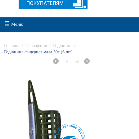
Меню
Головна
/
Оснащення
/
Годівниці
/
Годівниця фидерная мала 50г (6 шт)
28
з
59