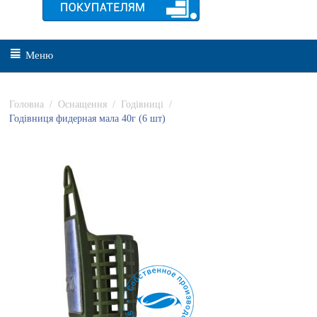
Меню
Головна
/
Оснащення
/
Годівниці
/
Годівниця фидерная мала 40г (6 шт)