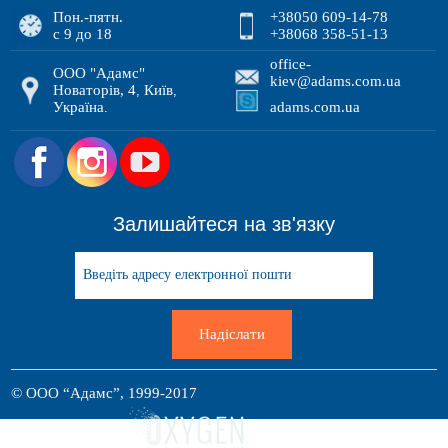
Пон.-пятн.
+38050 609-14-78
с 9 до 18
+38068 358-51-13
office-
ООО "Адамс"
kiev@adams.com.ua
Новаторів, 4
Київ
,
,
Україна
adams.com.ua
.
.
Залишайтеся на зв'язку
Надіслати
© ООО “Адамс”, 1999-2017
Розробка сайта: