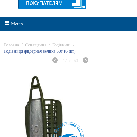
Меню
Головна
/
Оснащення
/
Годівниці
/
Годівниця фидерная велика 50г (6 шт)
17
з
59