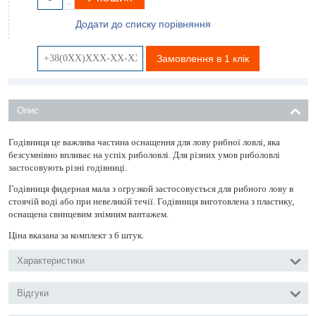
−
Додати до списку порівняння
Замовлення в 1 клік
Опис
Годівниця це важлива частина оснащення для лову рибної ловлі, яка
безсумнівно впливає на успіх риболовлі. Для різних умов риболовлі
застосовують різні годівниці.
Годівниця фидерная мала з огрузкой застосовується для рибного лову в
стоячій воді або при невеликій течії. Годівниця виготовлена ​​з пластику,
оснащена свинцевим знімним вантажем.
Ціна вказана за комплект з 6 штук.
Характеристики
Відгуки