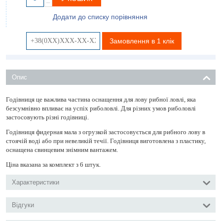
−
Додати до списку порівняння
Замовлення в 1 клік
Опис
Годівниця це важлива частина оснащення для лову рибної ловлі, яка
безсумнівно впливає на успіх риболовлі. Для різних умов риболовлі
застосовують різні годівниці.
Годівниця фидерная мала з огрузкой застосовується для рибного лову в
стоячій воді або при невеликій течії. Годівниця виготовлена ​​з пластику,
оснащена свинцевим знімним вантажем.
Ціна вказана за комплект з 6 штук.
Характеристики
Відгуки