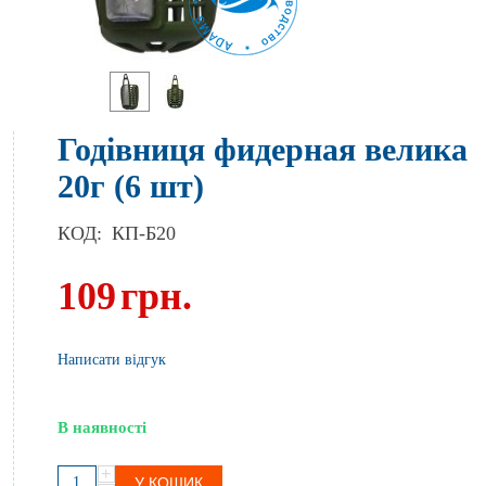
Годівниця фидерная велика
20г (6 шт)
КОД:
КП-Б20
109
грн.
Написати відгук
В наявності
+
У КОШИК