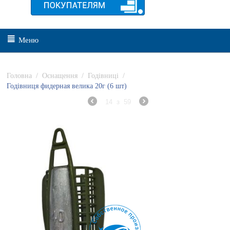
Меню
Головна
/
Оснащення
/
Годівниці
/
Годівниця фидерная велика 20г (6 шт)
14
з
59